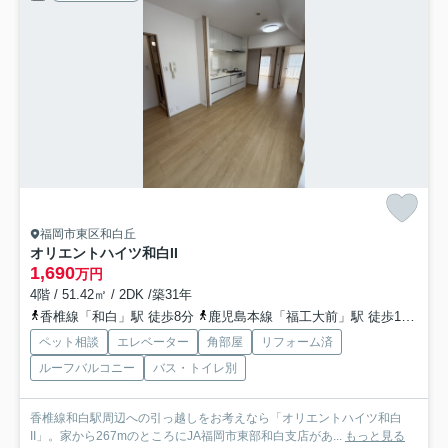
福岡市東区和白丘
オリエントハイツ和白II
1,690
万円
4階 / 51.42㎡ / 2DK /築31年
香椎線「和白」駅 徒歩8分
鹿児島本線「福工大前」駅 徒歩17分
西
ペット相談
エレベーター
角部屋
リフォーム済
ルーフバルコニー
バス・トイレ別
香椎線和白駅周辺への引っ越しをお考えなら「オリエントハイツ和白
II」。家から267mのところにJA福岡市東部和白支店があ...
もっと見る