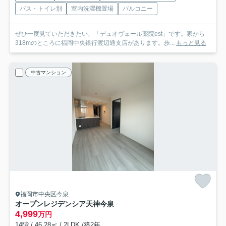
バス・トイレ別
室内洗濯機置場
バルコニー
ぜひ一度見ていただきたい、「デュオヴェール薬院est」です。家から
318mのところに福岡中央銀行渡辺通支店があります。歩...
もっと見る
中古マンション
福岡市中央区今泉
オープンレジデンシア天神今泉
4,999
万円
14階 / 46.28㎡ / 2LDK /築2年