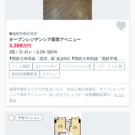
福岡市南区高宮
オープンレジデンシア高宮アベニュー
3,399
万円
2階 / 31.41㎡ / 1LDK /築5年
西鉄大牟田線「高宮」駅 徒歩8分
西鉄大牟田線「西鉄平尾」駅 徒歩9分
ペット相談
エレベーター
リノベーション済
バス・トイレ別
室内洗濯機置場
エアコン
福岡市南区エリアでの住まいなら、住み心地も快適な「オープンレジデ
ンシア高宮アベニュー」はいかがでしょうか！追焚機能設置の...
もっと
見る
中古マンション