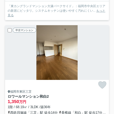
「東カングランドマンション大濠パークサイド」：福岡市中央区エリア
の新居にピッタリ。システムキッチンは使いやすく汚れにくい...
もっと
見る
中古マンション
福岡市東区三苫
ロワールマンション和白2
1,350
万円
1階 / 68.19㎡ / 3LDK /築36年
西鉄貝塚線「三苫」駅 徒歩14分
香椎線「和白」駅 徒歩17分
香椎