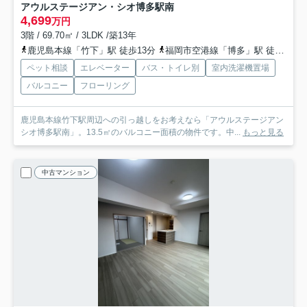
アウルステージアン・シオ博多駅南
4,699
万円
3階 / 69.70㎡ / 3LDK /築13年
鹿児島本線「竹下」駅 徒歩13分
福岡市空港線「博多」駅 徒歩23分
ペット相談
エレベーター
バス・トイレ別
室内洗濯機置場
バルコニー
フローリング
鹿児島本線竹下駅周辺への引っ越しをお考えなら「アウルステージアン
シオ博多駅南」。13.5㎡のバルコニー面積の物件です。中...
もっと見る
中古マンション