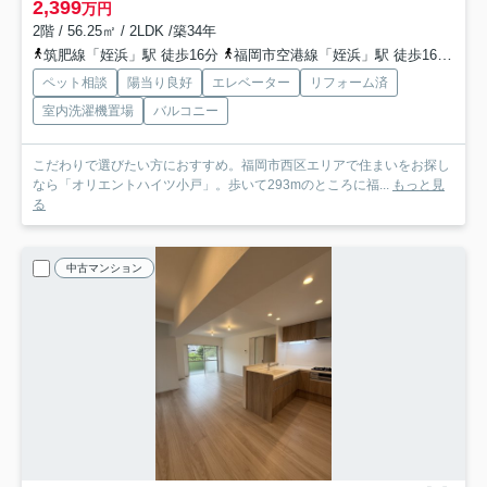
2,399
万円
2階 / 56.25㎡ / 2LDK /築34年
筑肥線「姪浜」駅 徒歩16分
福岡市空港線「姪浜」駅 徒歩16分
筑
ペット相談
陽当り良好
エレベーター
リフォーム済
室内洗濯機置場
バルコニー
こだわりで選びたい方におすすめ。福岡市西区エリアで住まいをお探し
なら「オリエントハイツ小戸」。歩いて293mのところに福...
もっと見
る
中古マンション