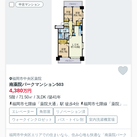
中古マンション
福岡市中央区薬院
南薬院パークマンション
503
4,380
万円
5階 / 71.50㎡ / 3LDK /築41年
福岡市七隈線「薬院大通」駅 徒歩4分
福岡市七隈線「薬院」駅 徒歩10分
エレベーター
角部屋
リノベーション済
ウォークインクロゼット
バス・トイレ別
室内洗濯機置場
福岡市中央区エリアでの住まいなら、住み心地も快適な「南薬院パーク