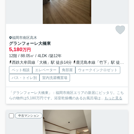
福岡市南区高木
グランフォーレ大橋東
5,180
万円
12階 / 88.05㎡ / 4LDK /築12年
西鉄大牟田線「大橋」駅 徒歩14分
鹿児島本線「竹下」駅 徒歩17分
ペット相談
エレベーター
角部屋
ウォークインクロゼット
バス・トイレ別
室内洗濯機置場
「グランフォーレ大橋東」：福岡市南区エリアの新居にピッタリ。こち
らの物件は5,180万円です。浴室乾燥機のあるお風呂場は...
もっと見る
中古マンション