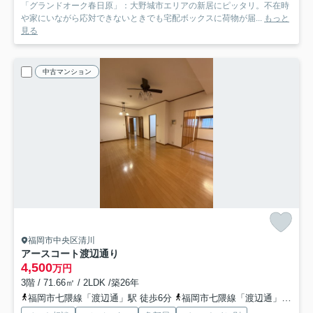
「グランドオーク春日原」：大野城市エリアの新居にピッタリ。不在時
や家にいながら応対できないときでも宅配ボックスに荷物が届...
もっと
見る
中古マンション
福岡市中央区清川
アースコート渡辺通り
4,500
万円
3階 / 71.66㎡ / 2LDK /築26年
福岡市七隈線「渡辺通」駅 徒歩6分
福岡市七隈線「渡辺通」駅 徒歩6分