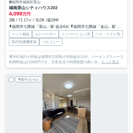
福岡市城南区茶山
城南茶山シティハウス
202
4,099
万円
2階 / 71.17㎡ / 3LDK /築29年
福岡市七隈線「茶山」駅 徒歩6分
福岡市七隈線「金山」駅 徒歩9分
ペット相談
エレベーター
リノベーション済
バス・トイレ別
室内洗濯機置場
バルコニー
通学区域の小学校は福岡市立田島小学校徒歩10分。パーキングスペース
利用料金は11000円です。日常生活で利用頻度の高い水...
もっと見る
中古マンション