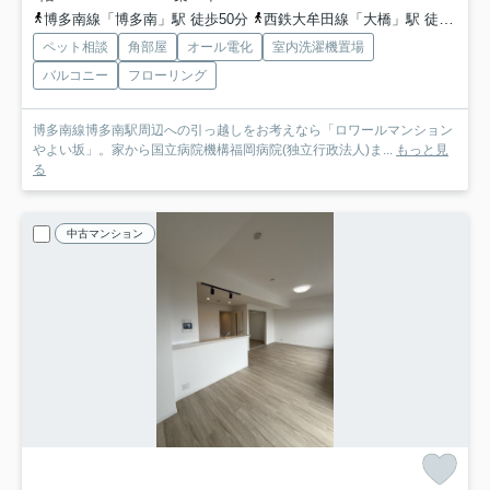
博多南線「博多南」駅 徒歩50分
西鉄大牟田線「大橋」駅 徒歩57分
ペット相談
角部屋
オール電化
室内洗濯機置場
バルコニー
フローリング
博多南線博多南駅周辺への引っ越しをお考えなら「ロワールマンション
やよい坂」。家から国立病院機構福岡病院(独立行政法人)ま...
もっと見
る
中古マンション