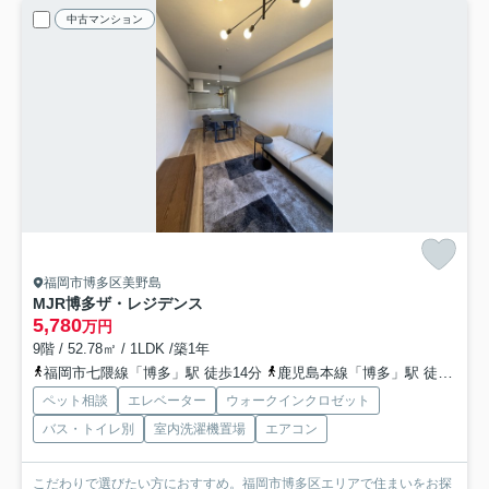
中古マンション
福岡市博多区美野島
MJR博多ザ・レジデンス
5,780
万円
9階 / 52.78㎡ / 1LDK /築1年
福岡市七隈線「博多」駅 徒歩14分
鹿児島本線「博多」駅 徒歩15分
ペット相談
エレベーター
ウォークインクロゼット
バス・トイレ別
室内洗濯機置場
エアコン
こだわりで選びたい方におすすめ。福岡市博多区エリアで住まいをお探