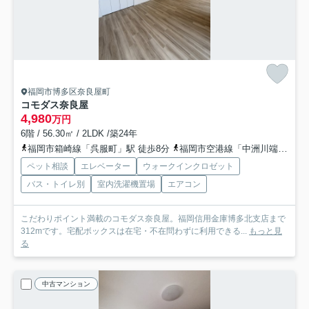
福岡市博多区奈良屋町
コモダス奈良屋
4,980
万円
6階 / 56.30㎡ / 2LDK /築24年
福岡市箱崎線「呉服町」駅 徒歩8分
福岡市空港線「中洲川端」駅 徒歩13分
ペット相談
エレベーター
ウォークインクロゼット
バス・トイレ別
室内洗濯機置場
エアコン
こだわりポイント満載のコモダス奈良屋。福岡信用金庫博多北支店まで
312mです。宅配ボックスは在宅・不在問わずに利用できる...
もっと見
る
中古マンション