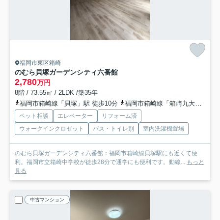
福岡市東区箱崎
のむら貝塚ガーデンシティ六番館
2,780
万円
8階 / 73.55㎡ / 2LDK /築35年
福岡市箱崎線「貝塚」駅 徒歩10分
福岡市箱崎線「箱崎九大前」駅 徒歩15分
ペット相談
エレベーター
リフォーム済
ウォークインクロゼット
バス・トイレ別
室内洗濯機置場
のむら貝塚ガーデンシティ六番館：福岡市箱崎線貝塚駅にも近くて便
利。福岡市立箱崎中学校が徒歩28分で通学にも便利です。動線...
もっと
見る
中古マンション