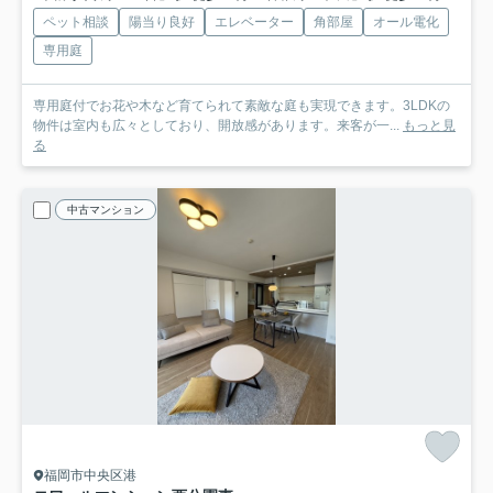
ペット相談
陽当り良好
エレベーター
角部屋
オール電化
専用庭
専用庭付でお花や木など育てられて素敵な庭も実現できます。3LDKの
物件は室内も広々としており、開放感があります。来客が一...
もっと見
る
中古マンション
福岡市中央区港