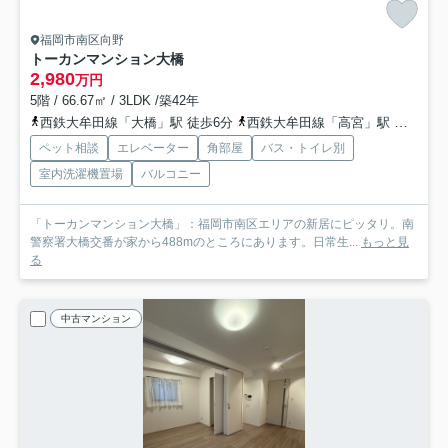
福岡市南区向野
トーカンマンション大橋
2,980
万円
5階 / 66.67㎡ / 3LDK /築42年
西鉄大牟田線「大橋」駅 徒歩6分
西鉄大牟田線「高宮」駅 徒歩16分
ペット相談
エレベーター
角部屋
バス・トイレ別
室内洗濯機置場
バルコニー
「トーカンマンション大橋」：福岡市南区エリアの新居にピッタリ。南
警察署大橋交番が家から488mのところにあります。日常生...
もっと見
る
中古マンション