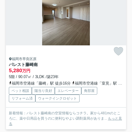
福岡市早良区原
パレスト藤崎南
5,280
万円
5階 / 90.07㎡ / 3LDK /築23年
福岡市空港線「藤崎」駅 徒歩16分
福岡市空港線「室見」駅 徒歩24分
ペット相談
陽当り良好
エレベーター
角部屋
リフォーム済
ウォークインクロゼット
新着情報：パレスト藤崎南の空室情報ならコチラ。家から481mのとこ
ろに、薬や日用品を買うのに便利なやよい調剤薬局がありま...
もっと見
る