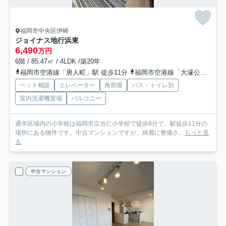
福岡市中央区伊崎
ジョイナス地行浜東
6,490
万円
6階 / 85.47㎡ / 4LDK /築20年
福岡市空港線「唐人町」駅 徒歩11分
福岡市空港線「大濠公園」駅 徒歩18分
ペット相談
エレベーター
角部屋
バス・トイレ別
室内洗濯機置場
バルコニー
通学区域内の小学校は福岡市立当仁小学校で徒歩8分で、駅徒歩11分の
場所にある物件です。中古マンションですが、綺麗に整備さ...
もっと見
る
中古マンション