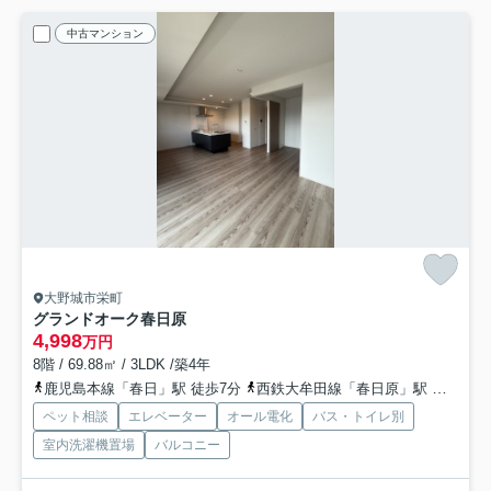
中古マンション
大野城市栄町
グランドオーク春日原
4,998
万円
8階 / 69.88㎡ / 3LDK /築4年
鹿児島本線「春日」駅 徒歩7分
西鉄大牟田線「春日原」駅 徒歩7分
ペット相談
エレベーター
オール電化
バス・トイレ別
室内洗濯機置場
バルコニー