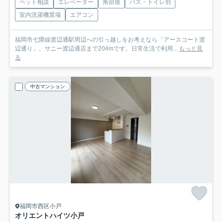
ペット相談
エレベーター
角部屋
バス・トイレ別
室内洗濯機置場
エアコン
福岡市七隈線渡辺通駅周辺への引っ越しをお考えなら「アースコート渡
辺通り」。サニー渡辺通店まで204mです。日常生活で利用...
もっと見
る
中古マンション
福岡市西区小戸
オリエントハイツ小戸