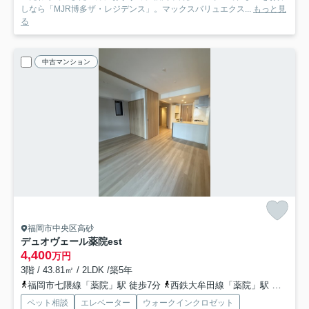
しなら「MJR博多ザ・レジデンス」。マックスバリュエクス...
もっと見
る
中古マンション
福岡市中央区高砂
デュオヴェール薬院est
4,400
万円
3階 / 43.81㎡ / 2LDK /築5年
福岡市七隈線「薬院」駅 徒歩7分
西鉄大牟田線「薬院」駅 徒歩7分
ペット相談
エレベーター
ウォークインクロゼット