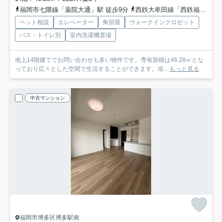
福岡市七隈線「薬院大通」駅 徒歩9分
西鉄大牟田線「西鉄福岡（天神）」駅 徒歩10分
ペット相談
エレベーター
角部屋
ウォークインクロゼット
バス・トイレ別
室内洗濯機置場
地上14階建てでお問い合わせも多い物件です。専有面積は46.28㎡とな
っており広々とした空間で生活することができます。浴...
もっと見る
中古マンション
福岡市博多区博多駅南