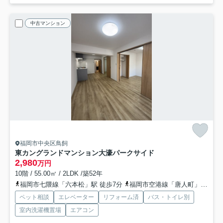
中古マンション
福岡市中央区鳥飼
東カングランドマンション大濠パークサイド
2,980
万円
10階 / 55.00㎡ / 2LDK /築52年
福岡市七隈線「六本松」駅 徒歩7分
福岡市空港線「唐人町」駅 徒歩18分
ペット相談
エレベーター
リフォーム済
バス・トイレ別
室内洗濯機置場
エアコン