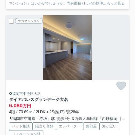
マンション」はいかがでしょうか。専有面積71.5㎡の物件...
もっと見る
中古マンション
福岡市中央区大名
ダイアパレスグランデージ大名
6,080
万円
4階 / 70.69㎡ / 2LDK＋2S(納戸) /築28年
福岡市空港線「赤坂」駅 徒歩7分
西鉄大牟田線「西鉄福岡（天神）」駅 徒歩12分
ペット相談
陽当り良好
エレベーター
角部屋
海が近い
リノベーション済