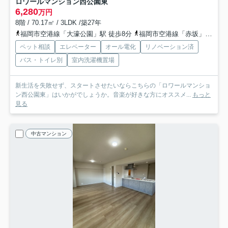
ロワールマンション西公園東
6,280
万円
8階 / 70.17㎡ / 3LDK /築27年
福岡市空港線「大濠公園」駅 徒歩8分
福岡市空港線「赤坂」駅 徒歩16分
ペット相談
エレベーター
オール電化
リノベーション済
バス・トイレ別
室内洗濯機置場
新生活を失敗せず、スタートさせたいならこちらの「ロワールマンショ
ン西公園東」はいかがでしょうか。音楽が好きな方にオススメ...
もっと
見る
中古マンション