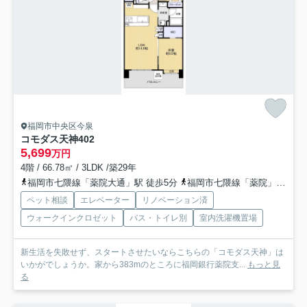
福岡市中央区今泉
コモダス天神
402
5,699
万円
4階 / 66.78㎡ / 3LDK /築29年
福岡市七隈線「薬院大通」駅 徒歩5分
福岡市七隈線「薬院」駅 徒歩7分
ペット相談
エレベーター
リノベーション済
ウォークインクロゼット
バス・トイレ別
室内洗濯機置場
新生活を失敗せず、スタートさせたいならこちらの「コモダス天神」は
いかがでしょうか。家から383mのところに福岡銀行薬院支...
もっと見
る