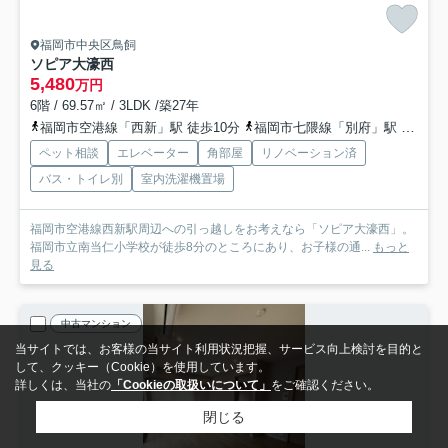
福岡市中央区鳥飼
ソピア大濠西
5,480
万円
6階 / 69.57㎡ / 3LDK /築27年
福岡市空港線「西新」駅 徒歩10分
福岡市七隈線「別府」駅 徒歩15分
ペット相談
エレベーター
角部屋
リノベーション済
バス・トイレ別
室内洗濯機置場
福岡市空港線西新駅周辺への引っ越しをお考えなら「ソピア大濠西」。
福岡市立南当仁小学校が徒歩8分のところにあり、お子様の通...
もっと
見る
中古マンション
当サイトでは、お客様の当サイト利用状況把握、サービス向上検討を目的と
して、クッキー（Cookie）を使用しています。
詳しくは、当社の
「Cookieの取扱いについて」
をご確認ください。
閉じる