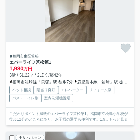
福岡市東区筥松
エバーライフ筥松第1
1,980
万円
3階 / 51.22㎡ / 2LDK /築42年
福岡市箱崎線「貝塚」駅 徒歩7分
鹿児島本線「箱崎」駅 徒歩19分
ペット相談
陽当り良好
エレベーター
リフォーム済
バス・トイレ別
室内洗濯機置場
こだわりポイント満載のエバーライフ筥松第1。福岡市立松島小学校が
徒歩12分のところにあり、お子様の通学も便利です。1,9...
もっと見る
中古マンション