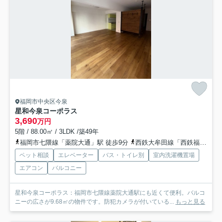
福岡市中央区今泉
星和今泉コーポラス
3,690
万円
5階 / 88.00㎡ / 3LDK /築49年
福岡市七隈線「薬院大通」駅 徒歩9分
西鉄大牟田線「西鉄福岡（天神）」駅 徒歩10分
ペット相談
エレベーター
バス・トイレ別
室内洗濯機置場
エアコン
バルコニー
星和今泉コーポラス：福岡市七隈線薬院大通駅にも近くて便利。バルコ
ニーの広さが9.68㎡の物件です。防犯カメラが付いている...
もっと見る