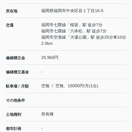
福岡県
福岡市中央区
谷
１丁目16-5
所在地
福岡市七隈線
「
桜坂
」駅 徒歩7分
交通
福岡市七隈線
「
六本松
」駅 徒歩7分
福岡市空港線
「
大濠公園
」駅 徒歩25分車10分
2.0km
20,960円
修繕積立金
-
修繕積立基金
空無 / 空無、15000円/月(1台)
駐車場 / 月額
その他条件
所有権
土地権利
-
都市計画