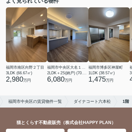
よく見られている物件
福岡市南区向野２丁目
福岡市中央区大名１丁目
福岡市博多区神屋町
3LDK (66.67㎡)
2LDK＋2S(納戸) (70.69㎡)
1LDK (38.57㎡)
3
2,980
6,080
1,475
万円
万円
万円
福岡市中央区の賃貸物件一覧
ダイナコート六本松
1階
猫とくらす不動産販売（株式会社HAPPY PLAN）