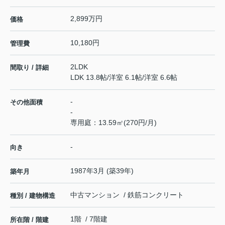
2,899万円
価格
10,180円
管理費
2LDK
間取り / 詳細
LDK 13.8帖
/
洋室 6.1帖
/
洋室 6.6帖
-
その他面積
-
専用庭：13.59㎡(270円/月)
-
向き
1987年3月 (築39年)
築年月
中古マンション / 鉄筋コンクリート
種別 / 建物構造
1階 / 7階建
所在階 / 階建