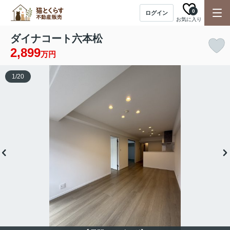
0
ログイン
お気に入り
ダイナコート六本松
2,899
万円
1
/
20