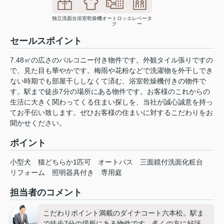
独立洗面台
浴室乾燥機
オートロッ
エレベータ
ク
ー
セールスポイント
7.48㎡の広さのバルコニー付き物件です。外観タイル張りですの
で、見た目も華やかです。梅雨や花粉などで洗濯物を外干しでき
ない時期でも部屋干ししなくて済む、浴室乾燥機付きの物件で
す。駅まで徒歩7分の場所にある物件です。お客様のこれからの
生活に大きく関わってくる住まい探しを、当社が誠心誠意を持っ
てお手伝い致します。ぜひお客様の住まいに対するこだわりをお
聞かせください。
ポイント
小型犬
猫どちらか1匹可
オートバス
三面鏡付洗面化粧台
リフォーム
照明器具付き
専用庭
担当者のコメント
こだわりポイント満載のダイナコート六本松。駅ま
で徒歩7分の場所にある物件です。多くの方に好評