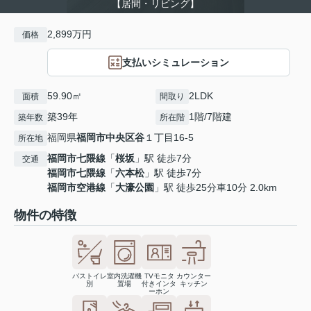
【居間・リビング】
2,899万円
価格
支払いシミュレーション
59.90㎡
2LDK
面積
間取り
築39年
1階/7階建
築年数
所在階
福岡県
福岡市中央区
谷
１丁目16-5
所在地
福岡市七隈線
「
桜坂
」駅 徒歩7分
交通
福岡市七隈線
「
六本松
」駅 徒歩7分
福岡市空港線
「
大濠公園
」駅 徒歩25分車10分 2.0km
物件の特徴
バストイレ
室内洗濯機
TVモニタ
カウンター
別
置場
付きインタ
キッチン
ーホン