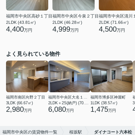
福岡市中央区高砂１丁目
福岡市中央区今泉２丁目
福岡市中央区清川
2LDK (43.81㎡)
2LDK (46.28㎡)
2LDK (71.66㎡)
4,400
4,999
4,500
万円
万円
万円
よく見られている物件
福岡市南区向野２丁目
福岡市中央区大名１丁目
福岡市博多区神屋町
3LDK (66.67㎡)
2LDK＋2S(納戸) (70.69㎡)
1LDK (38.57㎡)
3
2,980
6,080
1,475
万円
万円
万円
福岡市中央区の賃貸物件一覧
桜坂駅
ダイナコート六本松