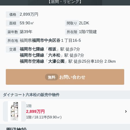
【居間・リビング】
2,899万円
価格
59.90㎡
2LDK
面積
間取り
築39年
1階/7階建
築年数
所在階
福岡県
福岡市中央区
谷
１丁目16-5
所在地
福岡市七隈線
「
桜坂
」駅 徒歩7分
交通
福岡市七隈線
「
六本松
」駅 徒歩7分
福岡市空港線
「
大濠公園
」駅 徒歩25分車10分 2.0km
お問い合わせ
無料
ダイナコート六本松の販売中物件
1階
2,899万円
1階 / 18.11坪(59.90㎡)