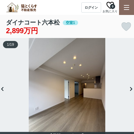
0
ログイン
お気に入り
ダイナコート六本松
空室1
2,899万円
1
/
19