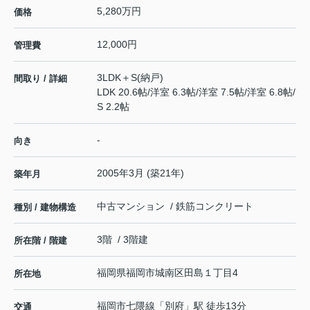
5,280万円
価格
12,000円
管理費
3LDK＋S(納戸)
間取り / 詳細
LDK 20.6帖
/
洋室 6.3帖
/
洋室 7.5帖
/
洋室 6.8帖
/
S 2.2帖
-
向き
2005年3月 (築21年)
築年月
中古マンション / 鉄筋コンクリート
種別 / 建物構造
3階 / 3階建
所在階 / 階建
福岡県
福岡市城南区
田島
１丁目4
所在地
福岡市七隈線
「
別府
」駅 徒歩13分
交通