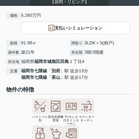
【居間・リビング】
5,280万円
価格
支払いシミュレーション
91.98㎡
3LDK＋S(納戸)
面積
間取り
築21年
3階/3階建
築年数
所在階
福岡県
福岡市城南区
田島
１丁目4
所在地
福岡市七隈線
「
別府
」駅 徒歩13分
交通
福岡市七隈線
「
茶山
」駅 徒歩17分
物件の特徴
バストイレ
室内洗濯機
TVモニタ
カウンター
別
置場
付きインタ
キッチン
ーホン