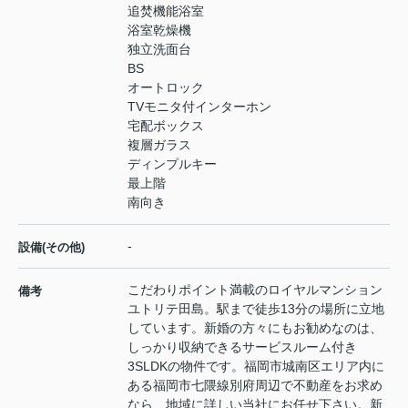
追焚機能浴室
浴室乾燥機
独立洗面台
BS
オートロック
TVモニタ付インターホン
宅配ボックス
複層ガラス
ディンプルキー
最上階
南向き
-
設備(その他)
こだわりポイント満載のロイヤルマンション
備考
ユトリテ田島。駅まで徒歩13分の場所に立地
しています。新婚の方々にもお勧めなのは、
しっかり収納できるサービスルーム付き
3SLDKの物件です。福岡市城南区エリア内に
ある福岡市七隈線別府周辺で不動産をお求め
なら、地域に詳しい当社にお任せ下さい。新