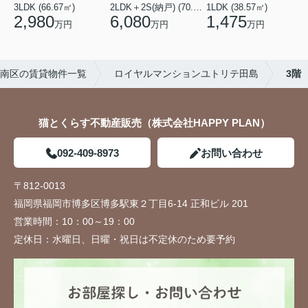
3LDK (66.67㎡)
2LDK＋2S(納戸) (70.69㎡)
1LDK (38.57㎡)
2,980
6,080
1,475
万円
万円
万円
南区の賃貸物件一覧
ロイヤルマンションユトリテ田島
3階
猫とくらす不動産販売（株式会社HAPPY PLAN）
092-409-8973
お問い合わせ
〒812-0013
福岡県福岡市博多区博多駅東２丁目6-14 正和ビル 201
営業時間：
10：00～19：00
定休日：
水曜日、日曜・祝日は不定休のため要予約