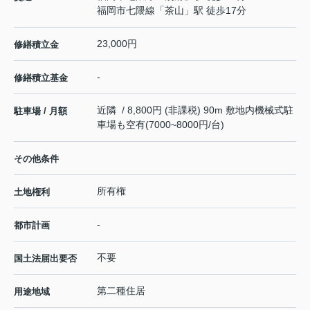
福岡市七隈線
「
茶山
」駅 徒歩17分
23,000円
修繕積立金
-
修繕積立基金
近隣 / 8,800円 (非課税) 90m 敷地内機械式駐
駐車場 / 月額
車場も空有(7000~8000円/台)
その他条件
所有権
土地権利
-
都市計画
不要
国土法届出要否
第二種住居
用途地域