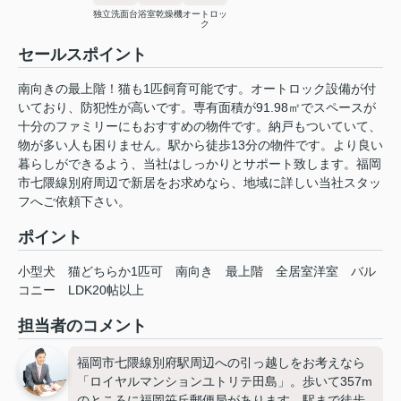
独立洗面台
浴室乾燥機
オートロッ
ク
セールスポイント
南向きの最上階！猫も1匹飼育可能です。オートロック設備が付
いており、防犯性が高いです。専有面積が91.98㎡でスペースが
十分のファミリーにもおすすめの物件です。納戸もついていて、
物が多い人も困りません。駅から徒歩13分の物件です。より良い
暮らしができるよう、当社はしっかりとサポート致します。福岡
市七隈線別府周辺で新居をお求めなら、地域に詳しい当社スタッ
フへご依頼下さい。
ポイント
小型犬
猫どちらか1匹可
南向き
最上階
全居室洋室
バル
コニー
LDK20帖以上
担当者のコメント
福岡市七隈線別府駅周辺への引っ越しをお考えなら
「ロイヤルマンションユトリテ田島」。歩いて357m
のところに福岡笹丘郵便局があります。駅まで徒歩