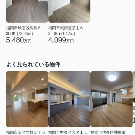
福岡市城南区鳥飼６丁目
福岡市城南区茶山６丁目
3LDK (72.93㎡)
3LDK (71.17㎡)
5,480
4,099
万円
万円
よく見られている物件
3
福岡市南区向野２丁目
福岡市中央区大名１丁目
福岡市博多区神屋町