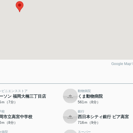
Google Ma
ンビニエンスストア
動物病院
ーソン 福岡大楠三丁目店
くま動物病院
15ｍ（7分）
561ｍ（8分）
学校
銀行
岡市立高宮中学校
西日本シティ銀行 ピア高宮
20ｍ（8分）
716ｍ（9分）
合病院
スーパー