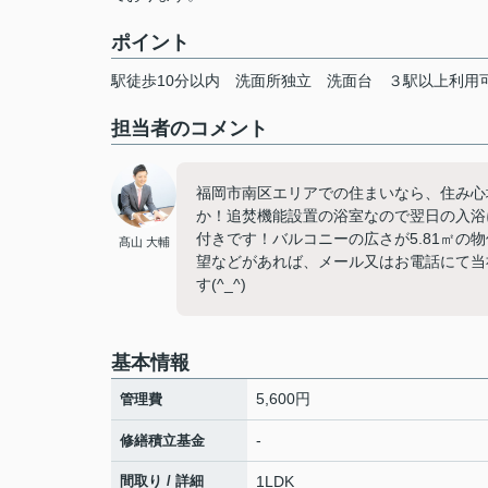
ポイント
駅徒歩10分以内
洗面所独立
洗面台
３駅以上利用
担当者のコメント
福岡市南区エリアでの住まいなら、住み心
か！追焚機能設置の浴室なので翌日の入浴
付きです！バルコニーの広さが5.81㎡
髙山 大輔
望などがあれば、メール又はお電話にて当
す(^_^)
基本情報
5,600円
管理費
-
修繕積立基金
間取り / 詳細
1LDK