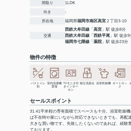
1LDK
間取り
-
向き
福岡県
福岡市南区
高宮
２丁目3-10
所在地
西鉄大牟田線
「
高宮
」駅 徒歩8分
西鉄大牟田線
「
西鉄平尾
」駅 徒歩9
交通
福岡市七隈線
「
薬院
」駅 徒歩23分
物件の特徴
バストイレ
室内洗濯機
TVモニタ付
独立洗面台
浴室乾燥機
オートロッ
別
置場
きインター
ク
ホン
セールスポイント
31.41平米程の専有面積でスペースも十分。浴室乾
ば不在時や家にいながら対応できないときでも、再配
大きな買い物です。失敗したくないのであれば、経験
ております。