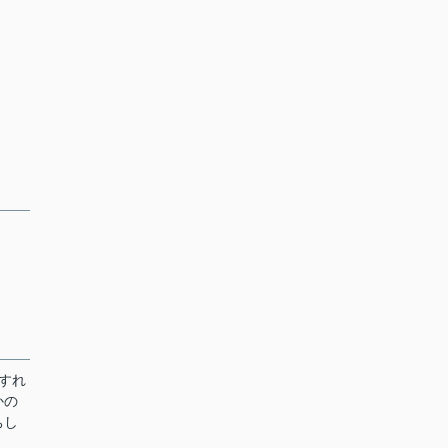
すれ
かの
ちし