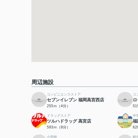
周辺施設
コンビニエンスストア
コ
セブンイレブン 福岡高宮西店
ロ
255ｍ（4分）
5
ドラッグストア
中
ツルハドラッグ 高宮店
福
593ｍ（8分）
6
小学校
総