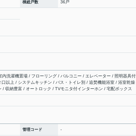
36戸
棟総戸数
室内洗濯機置場 / フローリング / バルコニー / エレベーター / 照明器具付
ロ２口以上 / システムキッチン / バス・トイレ別 / 追焚機能浴室 / 浴室乾燥
コン / 収納豊富 / オートロック / TVモニタ付インターホン / 宅配ボックス
-
管理コード