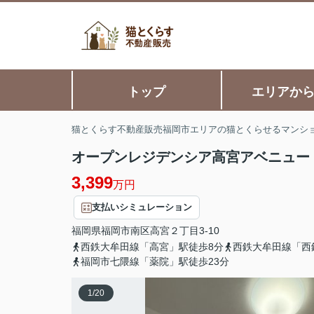
トップ
エリアか
猫とくらす不動産販売福岡市エリアの猫とくらせるマンシ
オープンレジデンシア高宮アベニュー
3,399
万円
支払いシミュレーション
福岡県
福岡市南区
高宮
２丁目3-10
西鉄大牟田線「高宮」駅徒歩8分
西鉄大牟田線「西
福岡市七隈線「薬院」駅徒歩23分
1
/
20