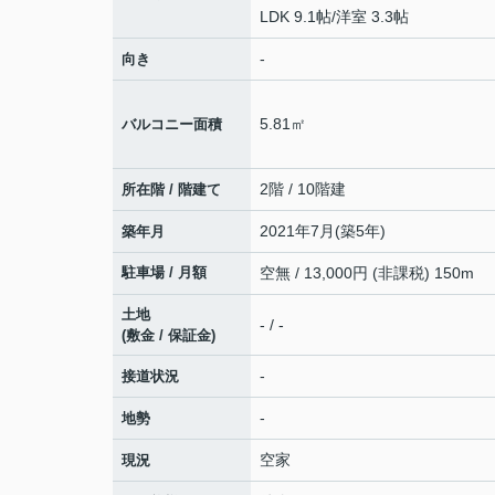
LDK 9.1帖
/
洋室 3.3帖
-
向き
5.81㎡
バルコニー面積
2階 / 10階建
所在階 / 階建て
2021年7月(築5年)
築年月
駐車場 / 月額
空無 / 13,000円 (非課税) 150m
土地
- / -
(敷金 / 保証金)
-
接道状況
-
地勢
空家
現況