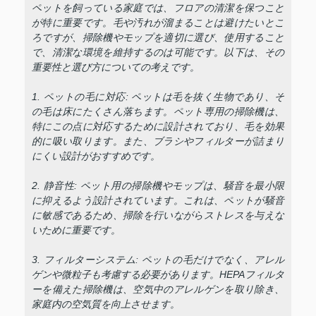
ペットを飼っている家庭では、フロアの清潔を保つこと
が特に重要です。毛や汚れが溜まることは避けたいとこ
ろですが、掃除機やモップを適切に選び、使用すること
で、清潔な環境を維持するのは可能です。以下は、その
重要性と選び方についての考えです。
1. ペットの毛に対応: ペットは毛を抜く生物であり、そ
の毛は床にたくさん落ちます。ペット専用の掃除機は、
特にこの点に対応するために設計されており、毛を効果
的に吸い取ります。また、ブラシやフィルターが詰まり
にくい設計がおすすめです。
2. 静音性: ペット用の掃除機やモップは、騒音を最小限
に抑えるよう設計されています。これは、ペットが騒音
に敏感であるため、掃除を行いながらストレスを与えな
いために重要です。
3. フィルターシステム: ペットの毛だけでなく、アレル
ゲンや微粒子も考慮する必要があります。HEPAフィルタ
ーを備えた掃除機は、空気中のアレルゲンを取り除き、
家庭内の空気質を向上させます。