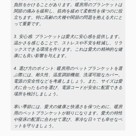
負担をかけることがあります。暖房用のブランケットは
関節の痛みを緩和し、筋肉を緩めて柔軟性を保つのに役
立ちます。特に高齢の犬種や関節の問題を抱える犬にと
って重要です。
3. 安心感: ブランケットは愛犬に安心感を提供します。
温かさを感じることで、ストレスや不安を軽減し、リラ
ックスできる環境を作ります。これは愛犬の精神的な健
康にも良い影響を与えます。
4. 選び方のポイント: 暖房用のペットブランケットを選
ぶ際には、耐久性、温度調節機能、洗濯可能なカバー、
電源の安全性などを考慮しましょう。また、サイズは愛
犬に合ったものを選び、電源コードが安全に配置できる
場所を検討しましょう。
寒い季節には、愛犬の健康と快適さを保つために、暖房
用のペットブランケットが頼りになります。愛犬の特性
や寝床の配置に合わせて選び、寒冷な日々でも幸せなペ
ットを守りましょう。