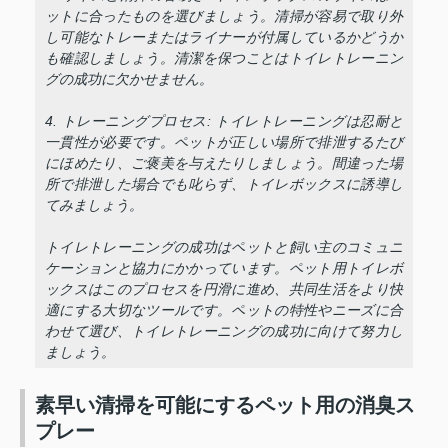
ットに合ったものを選びましょう。清掃が容易で取り外
し可能なトレーまたはライナーが付属しているかどうか
も確認しましょう。清潔を保つことはトイレトレーニン
グの成功に欠かせません。
4. トレーニングプロセス: トイレトレーニングは忍耐と
一貫性が必要です。ペットが正しい場所で排泄するたび
にほめたり、ご褒美を与えたりしましょう。間違った場
所で排泄した場合でも叱らず、トイレボックスに誘導し
てみましょう。
トイレトレーニングの成功はペットと飼い主のコミュニ
ケーションと協力にかかっています。ペット用トイレボ
ックスはこのプロセスを円滑に進め、共同生活をより快
適にする大切なツールです。ペットの特性やニーズに合
わせて選び、トイレトレーニングの成功に向けて努力し
ましょう。
素早い清掃を可能にするペット用の消臭ス
プレー