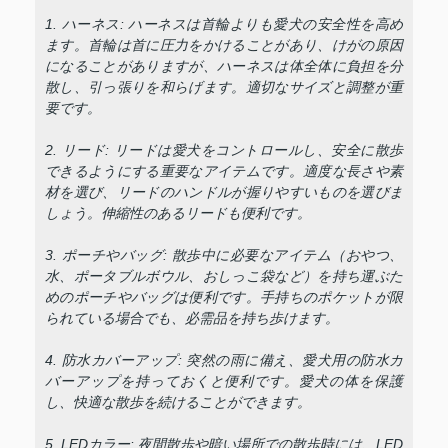
1. ハーネス: ハーネスは首輪よりも愛犬の安全性を高め
ます。首輪は首に圧力をかけることがあり、けがの原因
になることがありますが、ハーネスは体全体に負担を分
散し、引っ張りを和らげます。適切なサイズと調整が重
要です。
2. リード: リードは愛犬をコントロールし、安全に散歩
できるようにする重要なアイテムです。適度な長さや素
材を選び、リードのハンドルが握りやすいものを選びま
しょう。伸縮性のあるリードも便利です。
3. ポーチやバッグ: 散歩中に必要なアイテム（おやつ、
水、ポータブルボウル、おしっこ袋など）を持ち運ぶた
めのポーチやバッグは便利です。手持ちのポケットが限
られている場合でも、必需品を持ち歩けます。
4. 防水カバーアップ: 突然の雨に備え、愛犬用の防水カ
バーアップを持っておくと便利です。愛犬の体を保護
し、快適な散歩を続けることができます。
5. LEDカラー: 夜間散歩や暗い場所での散歩時には、LED