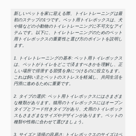
新しいペットを家に迎える際、トイレトレーニングは最
初のステップの1つです。ペット用トイレボックスは、犬
や猫などの小動物のトイレトレーニングに不可欠なアイ
テムです。以下に、トイレトレーニングのためのペット
用トイレボックスの重要性と選び方のポイントを説明し
ます。
1. トイレトレーニングの基本: ペット用トイレボックス
は、ペットがトイレをどこで済ますべきかを理解し、正
しい場所で排泄する習慣を身につけるのに役立ちます。
これは飼い主とペットのストレスを軽減し、共同生活を
円滑に進めるために重要です。
2. タイプの選択: ペット用トイレボックスにはさまざま
な種類があります。猫用のトイレボックスにはオープン
タイプとフード付きタイプがあり、犬用のトイレボック
スもさまざまなサイズやデザインがあります。ペットの
種類や性格に合わせて選びましょう。
3. サイズと清掃の容易さ: トイレボックスのサイズはペ