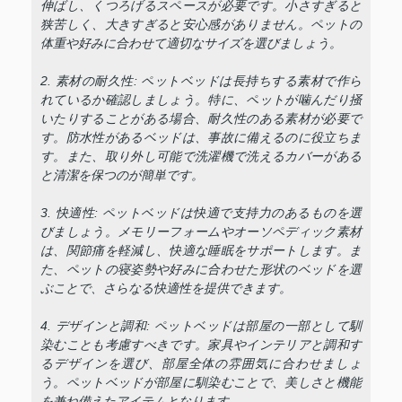
伸ばし、くつろげるスペースが必要です。小さすぎると
狭苦しく、大きすぎると安心感がありません。ペットの
体重や好みに合わせて適切なサイズを選びましょう。
2. 素材の耐久性: ペットベッドは長持ちする素材で作ら
れているか確認しましょう。特に、ペットが噛んだり掻
いたりすることがある場合、耐久性のある素材が必要で
す。防水性があるベッドは、事故に備えるのに役立ちま
す。また、取り外し可能で洗濯機で洗えるカバーがある
と清潔を保つのが簡単です。
3. 快適性: ペットベッドは快適で支持力のあるものを選
びましょう。メモリーフォームやオーソペディック素材
は、関節痛を軽減し、快適な睡眠をサポートします。ま
た、ペットの寝姿勢や好みに合わせた形状のベッドを選
ぶことで、さらなる快適性を提供できます。
4. デザインと調和: ペットベッドは部屋の一部として馴
染むことも考慮すべきです。家具やインテリアと調和す
るデザインを選び、部屋全体の雰囲気に合わせましょ
う。ペットベッドが部屋に馴染むことで、美しさと機能
を兼ね備えたアイテムとなります。