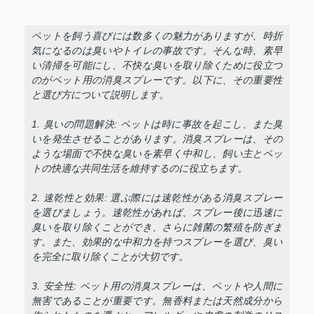
ペットを飼う喜びには数多くの魅力がありますが、時折
気になるのは臭いやトイレの事故です。そんな時、素早
い清掃を可能にし、不快な臭いを取り除くために役立つ
のがペット用の消臭スプレーです。以下に、その重要性
と選び方について説明します。
1. 臭いの問題解決: ペットは時に事故を起こし、また臭
いを発生させることがあります。消臭スプレーは、その
ような場面で不快な臭いを素早く中和し、飼い主とペッ
トの快適な共同生活を維持するのに役立ちます。
2. 速乾性と効果: 選ぶ際には速乾性がある消臭スプレー
を選びましょう。速乾性があれば、スプレー後に迅速に
臭いを取り除くことができ、さらに雑菌の繁殖を防ぎま
す。また、効果的な中和力を持つスプレーを選び、臭い
を完全に取り除くことが大切です。
3. 安全性: ペット用の消臭スプレーは、ペットや人間に
無害であることが重要です。無香料または天然成分から