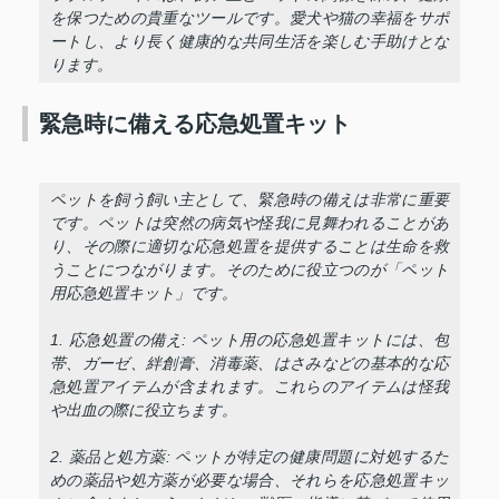
を保つための貴重なツールです。愛犬や猫の幸福をサポ
ートし、より長く健康的な共同生活を楽しむ手助けとな
ります。
緊急時に備える応急処置キット
ペットを飼う飼い主として、緊急時の備えは非常に重要
です。ペットは突然の病気や怪我に見舞われることがあ
り、その際に適切な応急処置を提供することは生命を救
うことにつながります。そのために役立つのが「ペット
用応急処置キット」です。
1. 応急処置の備え: ペット用の応急処置キットには、包
帯、ガーゼ、絆創膏、消毒薬、はさみなどの基本的な応
急処置アイテムが含まれます。これらのアイテムは怪我
や出血の際に役立ちます。
2. 薬品と処方薬: ペットが特定の健康問題に対処するた
めの薬品や処方薬が必要な場合、それらを応急処置キッ