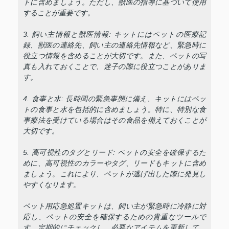
トに含めましょう。ただし、獣医の指導に基づいて使用
することが重要です。
3. 飼い主情報と獣医情報: キットにはペットの医療記
録、獣医の連絡先、飼い主の連絡先情報など、緊急時に
役立つ情報を含めることが大切です。また、ペットの写
真も入れておくことで、迷子の際に役立つことがありま
す。
4. 食事と水: 長時間の緊急事態に備え、キットにはペッ
トの食事と水を包括的に含めましょう。特に、特別な食
事療法を受けている場合はその食品を備えておくことが
大切です。
5. 高可視性のタグとリード: ペットの安全を確保するた
めに、高可視性のカラーやタグ、リードもキットに含め
ましょう。これにより、ペットが逃げ出した際に発見し
やすくなります。
ペット用応急処置キットは、飼い主が緊急時に冷静に対
応し、ペットの安全を確保するための貴重なツールで
す。定期的にチェックし、必要なアイテムを更新して、