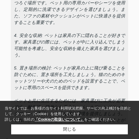
つろぐ場所です。ペット用の専用カバーやシーツを使用
し、定期的に洗濯できるデザインを選びましょう。ま
た、ソファの素材やクッションがペットに快適さを提供
することも重要です。
4. 安全な収納: ペットは家具の下に隠れることが好きで
す。家具選びの際には、ペットが中に入り込んでしまう
可能性を考慮し、安全な収納を備えた家具を選びましょ
う。
5. 置き場所の検討: ペットが家具の上に飛び乗ることを
防ぐために、置き場所を工夫しましょう。猫のためのキ
ャットツリーや犬のためのベッドを設置することで、ペ
ットに専用のスペースを提供できます。
ペットと共に生活するためには、家具選びに工夫が必要
です。耐久性、簡単なお手入れ、ペットフレンドリーな
当サイトでは、お客様の当サイト利用状況把握、サービス向上検討を目的と
デザインを重視し、快適な居住環境を提供しましょう。
して、クッキー（Cookie）を使用しています。
詳しくは、当社の
「Cookieの取扱いについて」
をご確認ください。
これにより、ペットとの幸せな共同生活を楽しむことが
できます。
閉じる