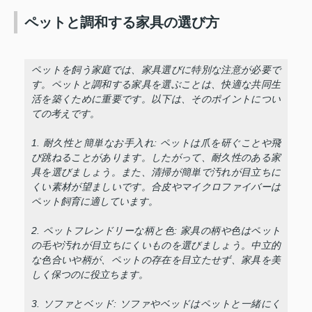
ペットと調和する家具の選び方
ペットを飼う家庭では、家具選びに特別な注意が必要で
す。ペットと調和する家具を選ぶことは、快適な共同生
活を築くために重要です。以下は、そのポイントについ
ての考えです。
1. 耐久性と簡単なお手入れ: ペットは爪を研ぐことや飛
び跳ねることがあります。したがって、耐久性のある家
具を選びましょう。また、清掃が簡単で汚れが目立ちに
くい素材が望ましいです。合皮やマイクロファイバーは
ペット飼育に適しています。
2. ペットフレンドリーな柄と色: 家具の柄や色はペット
の毛や汚れが目立ちにくいものを選びましょう。中立的
な色合いや柄が、ペットの存在を目立たせず、家具を美
しく保つのに役立ちます。
3. ソファとベッド: ソファやベッドはペットと一緒にく