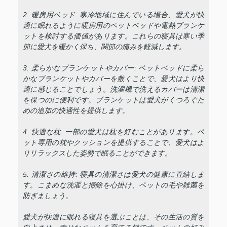
2. 暖房用ベッド: 寒冷地域に住んでいる場合、愛犬が快
適に眠れるように暖房用のペットベッドや電熱ブランケ
ットを検討する価値があります。これらの寝具は寒い季
節に愛犬を暖かく保ち、関節の痛みを軽減します。
3. 柔らかなブランケットやカバー: ペットベッドに柔ら
かなブランケットやカバーを敷くことで、愛犬はより快
適に感じることでしょう。洗濯機で洗えるカバーは清潔
を保つのに便利です。ブランケットは愛犬がくつろぐた
めの追加の快適性を提供します。
4. 快適な枕: 一部の愛犬は枕を好むことがあります。ペ
ット専用の枕やクッションを提供することで、愛犬はよ
りリラックスした姿勢で眠ることができます。
5. 清潔さの維持: 寝具の清潔さは愛犬の健康に直結しま
す。こまめな洗濯と掃除を心掛け、ペットの毛や雑菌を
防ぎましょう。
愛犬が快適に眠れる寝具を選ぶことは、その生活の質を