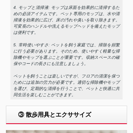
4. モップと清掃液: モップは床面を効果的に清掃するた
めの必須アイテムです。ペット専用のモップは、水や清
掃液を効果的に広げ、床の汚れや臭いを取り除きます。
可変長のハンドルや洗えるモップヘッドを備えたモップ
は便利です。
5. 常時使いやすさ: ペットを飼う家庭では、掃除を頻繁
に行う必要があります。そのため、使いやすく軽量な掃
除機やモップを選ぶことが重要です。収納スペースの確
保やコードの長さにも注意しましょう。
ペットを飼うことは楽しいですが、フロアの清潔を保つ
ためには追加の労力が必要です。適切な掃除機やモップ
を選び、定期的な清掃を行うことで、ペットと快適に共
同生活を楽しむことができます。
③ 散歩用具とエクササイズ