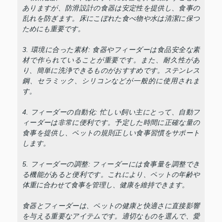
ありますが、防滑設計の食器は安定性を提供し、食事の
乱れを防ぎます。床にこぼれた食べ物や水は清潔に保つ
ためにも重要です。
3. 環境に合った素材: 食器やフィーダーは食品安全な素
材で作られていることが重要です。また、耐久性があ
り、簡単に洗浄できるものがおすすめです。ステンレス
鋼、セラミック、シリコンなどが一般的に使用されま
す。
4. フィーダーの自動化: 忙しい飼い主にとって、自動フ
ィーダーは非常に便利です。予定した時間に正確な量の
食事を提供し、ペットの規則正しい食事習慣をサポート
します。
5. フィーダーの調整: フィーダーには食事量を調整でき
る機能があると便利です。これにより、ペットの年齢や
体重に合わせて食事を管理し、健康を維持できます。
食器とフィーダーは、ペットの健康と快適さに直接影響
を与える重要なアイテムです。適切なものを選んで、愛