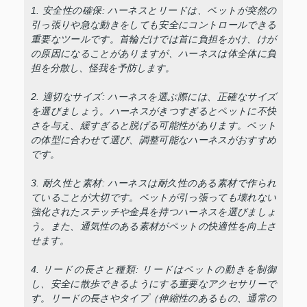
1. 安全性の確保: ハーネスとリードは、ペットが突然の
引っ張りや急な動きをしても安全にコントロールできる
重要なツールです。首輪だけでは首に負担をかけ、けが
の原因になることがありますが、ハーネスは体全体に負
担を分散し、怪我を予防します。
2. 適切なサイズ: ハーネスを選ぶ際には、正確なサイズ
を選びましょう。ハーネスがきつすぎるとペットに不快
さを与え、緩すぎると脱げる可能性があります。ペット
の体型に合わせて選び、調整可能なハーネスがおすすめ
です。
3. 耐久性と素材: ハーネスは耐久性のある素材で作られ
ていることが大切です。ペットが引っ張っても壊れない
強化されたステッチや金具を持つハーネスを選びましょ
う。また、通気性のある素材がペットの快適性を向上さ
せます。
4. リードの長さと種類: リードはペットの動きを制御
し、安全に散歩できるようにする重要なアクセサリーで
す。リードの長さやタイプ（伸縮性のあるもの、通常の