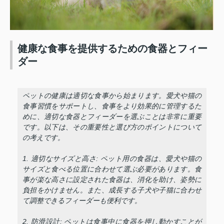
健康な食事を提供するための食器とフィー
ダー
ペットの健康は適切な食事から始まります。愛犬や猫の
食事習慣をサポートし、食事をより効果的に管理するた
めに、適切な食器とフィーダーを選ぶことは非常に重要
です。以下は、その重要性と選び方のポイントについて
の考えです。
1. 適切なサイズと高さ: ペット用の食器は、愛犬や猫の
サイズと食べる位置に合わせて選ぶ必要があります。食
事が楽な高さに設定された食器は、消化を助け、姿勢に
負担をかけません。また、成長する子犬や子猫に合わせ
て調整できるフィーダーも便利です。
2. 防滑設計: ペットは食事中に食器を押し動かすことが