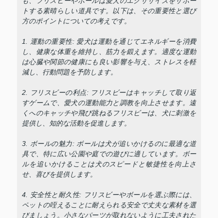
も、フリスビーやボールは愛犬のエクササイズをサポー
トする素晴らしい道具です。以下は、その重要性と選び
方のポイントについての考えです。
1. 運動の重要性: 愛犬は運動を通じてエネルギーを消費
し、健康な体重を維持し、筋力を鍛えます。適度な運動
は心臓や関節の健康にも良い影響を与え、ストレスを軽
減し、行動問題を予防します。
2. フリスビーの利点: フリスビーはキャッチして取り返
すゲームで、愛犬の運動能力と調教を向上させます。遠
くへのキャッチや飛び跳ねるフリスビーは、犬に刺激を
提供し、知的な活動を促進します。
3. ボールの魅力: ボールは犬が追いかけるのに最適な道
具で、特に広い公園や庭での遊びに適しています。ボー
ルを追いかけることは犬のスピードと敏捷性を向上さ
せ、喜びを提供します。
4. 安全性と耐久性: フリスビーやボールを選ぶ際には、
ペットの咥えることに耐えられる安全で丈夫な素材を選
びましょう。小さなパーツが取れないように工夫された