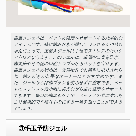
歯磨きジェルは、ペットの健康をサポートする効果的な
アイテムです。特に歯みがきが難しいワンちゃんや猫ち
ゃんにとって、歯磨きジェルは手軽でストレスのないケ
ア方法となります。このジェルは、歯垢や口臭を防ぎ、
歯周病やその他の口腔トラブルからペットを守ります。
歯磨きジェルの利用は、賃貸物件でも簡単に取り入れら
れ、歯みがきが苦手なオーナーにもおすすめです。ま
た、ジェルならば歯ブラシを使用せずに塗布でき、ペッ
トのストレスを最小限に抑えながら歯の健康をサポート
できます。毎日の歯磨きケアで、ペットとの共同生活を
より健康的で幸福なものにする一翼を担うことができる
でしょう。
③毛玉予防ジェル