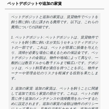
ペットデポジットや追加の家賃
ペットデポジットと追加の家賃は、賃貸物件でペットを
飼う際に飼い主に課される費用です。以下は、これらの
費用についての詳細です。
1. ペットデポジット: ペットデポジットは、賃貸物件で
ペットを飼う際に飼い主が支払うセキュリティデポジッ
トの一部です。これは、ペットが部屋に損傷を与えた
り、清掃が必要な場合に備えるための保証金です。ペッ
トデポジットの金額は、物件や地域によって異なり、一
般的には数百ドルから数千ドルまで幅広いです。デポジ
ットは、ペット飼育者が責任を持つことを示し、物件オ
ーナーや管理会社のリスクを軽減する役割を果たしま
す。
2. 追加の家賃: 追加の家賃は、ペットを飼うことに関連
して追加で支払う家賃の部分です。これは、ペットの飼
育に伴う追加のメンテナンスや清掃費用をカバーするた
めに設定されます。追加の家賃の金額は物件のポリシー
によって異なり、月単位で支払われます。追加の家賃