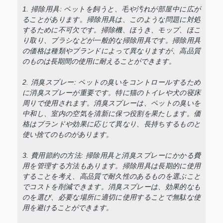
1. 掃除用具: ペットを飼うと、毛や汚れが部屋中に広が
ることがあります。掃除用具は、このような問題に対処
するために不可欠です。掃除機、ほうき、モップ、ほこ
り取り、ブラシなどが一般的な掃除用具です。掃除用具
の価格は種類やブランドによって異なりますが、高品質
のものは長期間の使用に耐えることができます。
2. 消臭スプレー: ペットの臭いをコントロールするため
に消臭スプレーが重要です。特に猫のトイレや犬の寝床
周りで使用されます。消臭スプレーは、ペットの臭いを
中和し、室内の空気を清新に保つ役割を果たします。価
格はブランドや効果に応じて異なり、長持ちするものと
使い捨てのものがあります。
3. 費用節約の方法: 掃除用具と消臭スプレーにかかる費
用を管理する方法もあります。掃除用具は長期的に使用
することを考え、高品質で耐久性のあるものを選ぶこと
でコストを削減できます。消臭スプレーは、効果的なも
のを選び、必要な場所に適切に使用することで無駄な使
用を避けることができます。