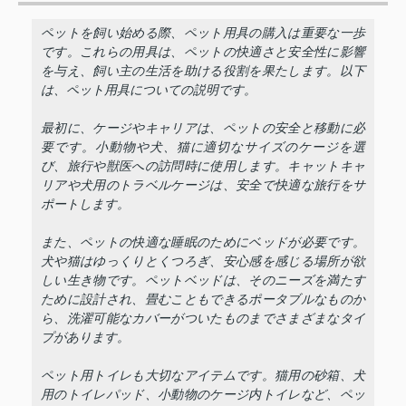
ペットを飼い始める際、ペット用具の購入は重要な一歩
です。これらの用具は、ペットの快適さと安全性に影響
を与え、飼い主の生活を助ける役割を果たします。以下
は、ペット用具についての説明です。
最初に、ケージやキャリアは、ペットの安全と移動に必
要です。小動物や犬、猫に適切なサイズのケージを選
び、旅行や獣医への訪問時に使用します。キャットキャ
リアや犬用のトラベルケージは、安全で快適な旅行をサ
ポートします。
また、ペットの快適な睡眠のためにベッドが必要です。
犬や猫はゆっくりとくつろぎ、安心感を感じる場所が欲
しい生き物です。ペットベッドは、そのニーズを満たす
ために設計され、畳むこともできるポータブルなものか
ら、洗濯可能なカバーがついたものまでさまざまなタイ
プがあります。
ペット用トイレも大切なアイテムです。猫用の砂箱、犬
用のトイレパッド、小動物のケージ内トイレなど、ペッ