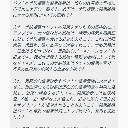
ペットの予防接種と健康診断は、彼らの長寿命と幸福に
不可欠なケアの一部です。以下は、予防接種と健康診断
にかかる費用についての説明です。
まず、予防接種はペットの健康を保つための基本的なス
テップです。犬や猫などの動物は、特定の病気や感染症
に対して予防接種を受ける必要があります。これには狂
犬病、犬瘟熱、猫白血病などが含まれます。予防接種は
一度受けるだけでなく、定期的なブースターショットも
必要です。費用は接種する動物の種類や地域によって異
なりますが、これらの予防措置はペットの健康を守り、
将来の医療費を削減する重要な手段です。
また、定期的な健康診断もペットの健康管理に欠かせま
せん。獣医師による診察は潜在的な健康問題を早期に発
見し、治療の機会を提供します。健康診断には血液検
査、X線、歯の清掃などが含まれ、必要に応じて処方薬
やサプリメントが追加されることもあります。健康診断
はペットの年齢や健康状態によって異なり、費用も変動
します。