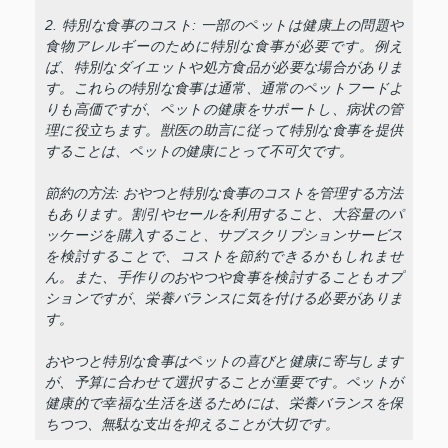
2. 特別な食事のコスト: 一部のペットは健康上の問題や
食物アレルギーのために特別な食事が必要です。例え
ば、特別なダイエットや処方食品が必要な場合がありま
す。これらの特別な食事は通常、通常のペットフードよ
りも高価ですが、ペットの健康をサポートし、病状の管
理に役立ちます。獣医の助言に従って特別な食事を提供
することは、ペットの健康にとって不可欠です。
節約の方法: おやつと特別な食事のコストを管理する方法
もあります。割引やセールを利用すること、大容量のパ
ッケージを購入すること、サブスクリプションサービス
を検討することで、コストを節約できるかもしれませ
ん。また、手作りのおやつや食事を検討することもオプ
ションですが、栄養バランスに気を付ける必要がありま
す。
おやつと特別な食事はペットの喜びと健康に寄与します
が、予算に合わせて選択することが重要です。ペットが
健康的で幸福な生活を送るためには、栄養バランスを保
ちつつ、無駄な支出を抑えることが大切です。