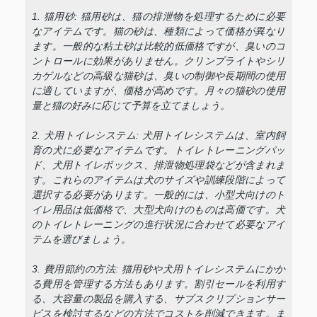
1. 猫用砂: 猫用砂は、猫の排泄物を処理するために必要
なアイテムです。猫の砂は、種類によって価格が異なり
ます。一般的な粘土砂は比較的低価格ですが、臭いのコ
ントロールに効果がありません。クリンプライトやシリ
カゲルなどの高級な猫砂は、臭いの制御や長期間の使用
に適していますが、価格が高めです。月々の猫砂の使用
量と猫の好みに応じて予算を立てましょう。
2. 犬用トイレシステム: 犬用トイレシステムは、室内飼
育の犬に必要なアイテムです。トイレトレーニングパッ
ド、犬用トイレボックス、排泄物処理袋などが含まれま
す。これらのアイテムは犬のサイズや訓練段階によって
選択する必要があります。一般的には、小型犬向けのト
イレ用品は低価格で、大型犬向けのものは高価です。犬
のトイレトレーニングの進行状況に合わせて必要なアイ
テムを選びましょう。
3. 費用節約の方法: 猫用砂や犬用トイレシステムにかか
る費用を管理する方法もあります。割引セールを利用す
る、大容量の製品を購入する、サブスクリプションサー
ビスを検討するなどの方法でコストを削減できます。ま