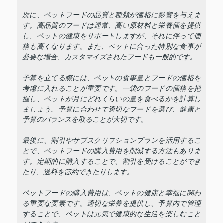
次に、ペットフードの品質と種類が価格に影響を与えま
す。高品質のフードは通常、高い原材料と栄養価を提供
し、ペットの健康をサポートしますが、それに伴って価
格も高くなります。また、ペットに合った特別な食事が
必要な場合、カスタマイズされたフードも一般的です。
予算を立てる際には、ペットの食事量とフードの価格を
考慮に入れることが重要です。一袋のフードの価格を把
握し、ペットが月にどれくらいの量を食べるかを計算し
ましょう。予算に合わせて適切なフードを選び、健康と
予算のバランスを取ることが大切です。
最後に、割引やサブスクリプションプランを活用するこ
とで、ペットフードの購入費用を削減する方法もありま
す。定期的に購入することで、割引を受けることができ
たり、送料を節約できたりします。
ペットフードの購入費用は、ペットの健康と幸福に関わ
る重要な要素です。適切な栄養を提供し、予算内で管理
することで、ペットは元気で健康的な生活を楽しむこと