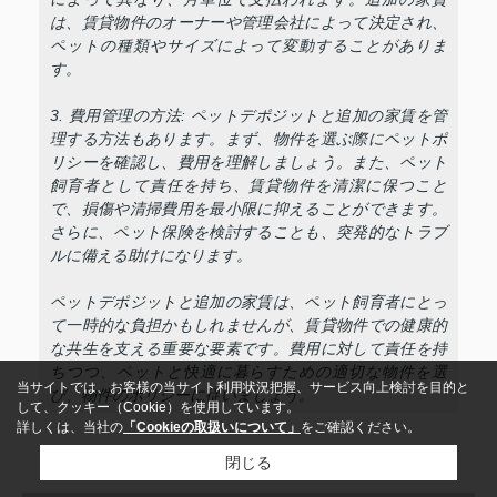
は、賃貸物件のオーナーや管理会社によって決定され、
ペットの種類やサイズによって変動することがありま
す。
3. 費用管理の方法: ペットデポジットと追加の家賃を管
理する方法もあります。まず、物件を選ぶ際にペットポ
リシーを確認し、費用を理解しましょう。また、ペット
飼育者として責任を持ち、賃貸物件を清潔に保つこと
で、損傷や清掃費用を最小限に抑えることができます。
さらに、ペット保険を検討することも、突発的なトラブ
ルに備える助けになります。
ペットデポジットと追加の家賃は、ペット飼育者にとっ
て一時的な負担かもしれませんが、賃貸物件での健康的
な共生を支える重要な要素です。費用に対して責任を持
ちつつ、ペットと快適に暮らすための適切な物件を選
当サイトでは、お客様の当サイト利用状況把握、サービス向上検討を目的と
び、物件のポリシーに従いましょう。
して、クッキー（Cookie）を使用しています。
詳しくは、当社の
「Cookieの取扱いについて」
をご確認ください。
閉じる