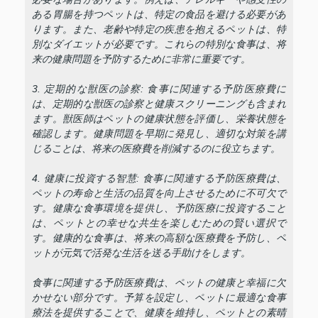
ある胃腸を持つペットは、特定の食品を避ける必要があ
ります。また、老齢や特定の疾患を抱えるペットは、特
別なダイエットが必要です。これらの特別な食事は、将
来の健康問題を予防するために非常に重要です。
3. 定期的な獣医の診察: 食事に関連する予防医療費に
は、定期的な獣医の診察と健康スクリーニングも含まれ
ます。獣医師はペットの健康状態を評価し、栄養状態を
確認します。健康問題を早期に発見し、適切な対策を講
じることは、将来の医療費を削減するのに役立ちます。
4. 健康に投資する智慧: 食事に関連する予防医療費は、
ペットの寿命と生活の品質を向上させるために不可欠で
す。健康な食事環境を提供し、予防医療に投資すること
は、ペットとの幸せな共生を楽しむための賢い選択で
す。健康的な食事は、将来の高額な医療費を予防し、ペ
ットが元気で活発な生活を送る手助けをします。
食事に関連する予防医療費は、ペットの健康と幸福に欠
かせない部分です。予算を設定し、ペットに最適な食事
療法を提供することで、健康を維持し、ペットとの素晴