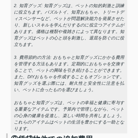
2. 知育グッズ: 知育グッズは、ペットの知的刺激と訓練
に役立ちます。パズルトイ、知育おもちゃ、トリートデ
ィスペンサーなど、ペットが問題解決能力を発展させた
り、新しいスキルを学んだりするのに役立つアイテムが
あります。価格は種類や複雑さによって異なります。知
育グッズはペットの心と頭を刺激し、退屈を防ぐのに役
立ちます。
3. 費用節約の方法: おもちゃと知育グッズにかかる費用
を管理する方法もあります。定期的におもちゃを交換す
ることで、ペットの興味を引き続けることができます。
また、DIYおもちゃを作成することもオプションです。
知育グッズを選ぶ際には、耐久性と安全性に注意を払
い、ペットに合ったものを選びましょう。
おもちゃと知育グッズは、ペットの幸福と健康に寄与す
る重要なアイテムです。予算内で管理しながら、ペット
の心身の健康を促進し、楽しい時間を共有しましょう。
これらのアイテムはペットの生活を豊かにする一助とな
ります。