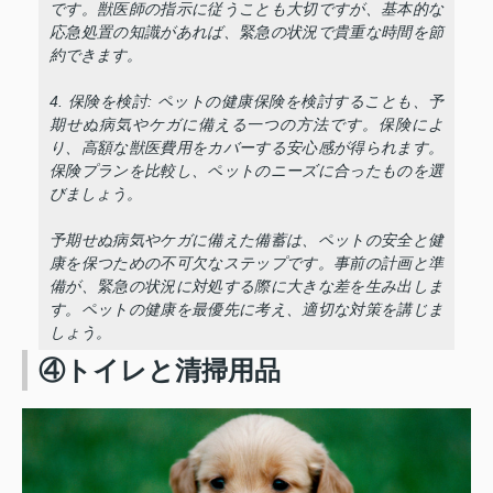
です。獣医師の指示に従うことも大切ですが、基本的な
応急処置の知識があれば、緊急の状況で貴重な時間を節
約できます。
4. 保険を検討: ペットの健康保険を検討することも、予
期せぬ病気やケガに備える一つの方法です。保険によ
り、高額な獣医費用をカバーする安心感が得られます。
保険プランを比較し、ペットのニーズに合ったものを選
びましょう。
予期せぬ病気やケガに備えた備蓄は、ペットの安全と健
康を保つための不可欠なステップです。事前の計画と準
備が、緊急の状況に対処する際に大きな差を生み出しま
す。ペットの健康を最優先に考え、適切な対策を講じま
しょう。
④トイレと清掃用品