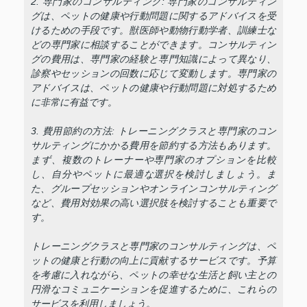
2. 専門家のコンサルティング: 専門家のコンサルティン
グは、ペットの健康や行動問題に関するアドバイスを受
けるための手段です。獣医師や動物行動学者、訓練士な
どの専門家に相談することができます。コンサルティン
グの費用は、専門家の経験と専門知識によって異なり、
診察やセッションの回数に応じて変動します。専門家の
アドバイスは、ペットの健康や行動問題に対処するため
に非常に有益です。
3. 費用節約の方法: トレーニングクラスと専門家のコン
サルティングにかかる費用を節約する方法もあります。
まず、複数のトレーナーや専門家のオプションを比較
し、自分やペットに最適な選択を検討しましょう。ま
た、グループセッションやオンラインコンサルティング
など、費用対効果の高い選択肢を検討することも重要で
す。
トレーニングクラスと専門家のコンサルティングは、ペ
ットの健康と行動の向上に貢献するサービスです。予算
を考慮に入れながら、ペットの幸せな生活と飼い主との
円滑なコミュニケーションを促進するために、これらの
サービスを利用しましょう。