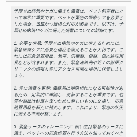
予期せぬ病気やケガに備えた備蓄は、ペット飼育者にと
って非常に重要です。ペットが緊急の医療ケアを必要と
した場合、迅速かつ適切な対応が必要です。以下は、予
期せぬ病気やケガに備えた備蓄についての詳細です。
1. 必要な備品: 予期せぬ病気やケガに備えるためには、
緊急医療ケアに必要な備品を揃えることが大切です。こ
れには応急処置用品、包帯、消毒薬、傷薬、傷の処理用
具などが含まれます。また、緊急連絡先や近くの獣医ク
リニックの情報も常にアクセス可能な場所に保管しまし
ょう。
2. 常に備蓄を更新: 備蓄品は期限切れになる可能性があ
るため、定期的に確認し、更新することが重要です。包
帯や薬品は鮮度を保つために新しいものに交換し、応急
処置用品を新たに補充します。これにより、緊急の状況
に備える準備が整います。
3. 緊急ケースのトレーニング: 飼い主は緊急のケースに
備え、ペットへの応急処置を行う方法を知っておくべき