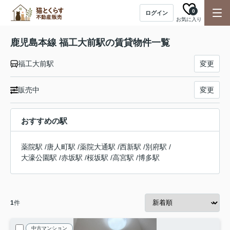
0
ログイン
お気に入り
鹿児島本線 福工大前駅の賃貸物件一覧
福工大前駅
変更
販売中
変更
おすすめの駅
薬院駅
/
唐人町駅
/
薬院大通駅
/
西新駅
/
別府駅
/
大濠公園駅
/
赤坂駅
/
桜坂駅
/
高宮駅
/
博多駅
1
件
中古マンション