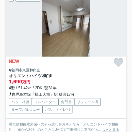
NEW
福岡市東区和白丘
オリエントハイツ和白II
1,690
万円
4階 / 51.42㎡ / 2DK /築31年
鹿児島本線「福工大前」駅 徒歩17分
ペット相談
エレベーター
角部屋
リフォーム済
ルーフバルコニー
バス・トイレ別
香椎線和白駅周辺への引っ越しをお考えなら「オリエントハイツ和白
II」。家から267mのところにJA福岡市東部和白支店があ...
もっと見る