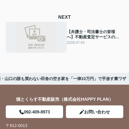
NEXT
【弁護士・司法書士の皆様
へ】不動産査定サービスのご
案内とご依頼方法
2026.07.03
・山口の誰も買わない田舎の空き家を「一律10万円」で手放す裏ワザ
猫とくらす不動産販売（株式会社HAPPY PLAN）
092-409-8973
お問い合わせ
〒812-0013