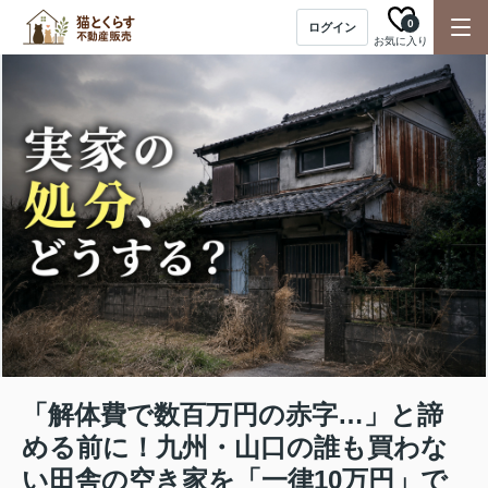
0
ログイン
お気に入り
「解体費で数百万円の赤字…」と諦
める前に！九州・山口の誰も買わな
い田舎の空き家を「一律10万円」で