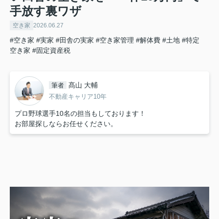
手放す裏ワザ
空き家
2026.06.27
#空き家
#実家
#田舎の実家
#空き家管理
#解体費
#土地
#特定
空き家
#固定資産税
髙山 大輔
筆者
不動産キャリア10年
プロ野球選手10名の担当もしております！
お部屋探しならお任せください。