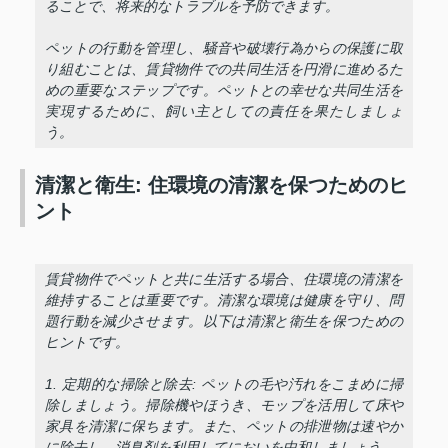
ることで、将来的なトラブルを予防できます。
ペットの行動を管理し、騒音や破壊行為からの保護に取
り組むことは、賃貸物件での共同生活を円滑に進めるた
めの重要なステップです。ペットとの幸せな共同生活を
実現するために、飼い主としての責任を果たしましょ
う。
清潔と衛生: 住環境の清潔を保つためのヒ
ント
賃貸物件でペットと共に生活する場合、住環境の清潔を
維持することは重要です。清潔な環境は健康を守り、問
題行動を減少させます。以下は清潔と衛生を保つための
ヒントです。
1. 定期的な掃除と除去: ペットの毛や汚れをこまめに掃
除しましょう。掃除機やほうき、モップを活用して床や
家具を清潔に保ちます。また、ペットの排泄物は速やか
に除去し、消臭剤を利用してにおいを中和しましょう。