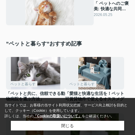
「 ペットへのご褒
美: 快適な共同生
活のヒント」
2026.05.25
”ペットと暮らす”おすすめ記事
ペットと暮らす
ペットと暮らす
「ペットと共に、信頼できる動
「愛猫と快適な生活を！ペット
物病院を選ぶ方法」
可賃貸物件で使えるオススメグ
ッズ6選」
2026.05.25
当サイトでは、お客様の当サイト利用状況把握、サービス向上検討を目的と
2026.05.25
して、クッキー（Cookie）を使用しています。
詳しくは、当社の
「Cookieの取扱いについて」
をご確認ください。
閉じる