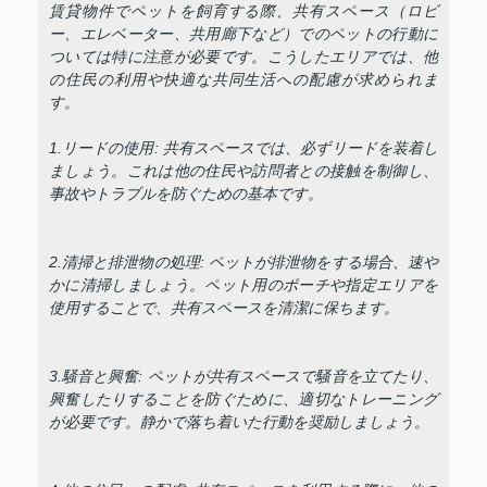
賃貸物件でペットを飼育する際、共有スペース（ロビ
ー、エレベーター、共用廊下など）でのペットの行動に
ついては特に注意が必要です。こうしたエリアでは、他
の住民の利用や快適な共同生活への配慮が求められま
す。
1.リードの使用: 共有スペースでは、必ずリードを装着し
ましょう。これは他の住民や訪問者との接触を制御し、
事故やトラブルを防ぐための基本です。
2.清掃と排泄物の処理: ペットが排泄物をする場合、速や
かに清掃しましょう。ペット用のポーチや指定エリアを
使用することで、共有スペースを清潔に保ちます。
3.騒音と興奮: ペットが共有スペースで騒音を立てたり、
興奮したりすることを防ぐために、適切なトレーニング
が必要です。静かで落ち着いた行動を奨励しましょう。