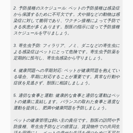
2. 予防接種のスケジュール: ペットの予防接種は感染症
から保護するために不可欠です。犬や猫などの動物は感
染症に対して脆弱であり、ワクチン接種によって予防で
きる疾患が多くあります。獣医の指示に従って予防接種
スケジュールを守りましょう。
3. 寄生虫予防: フィラリア、ノミ、ダニなどの寄生虫に
よる感染症はペットにとって危険です。寄生虫予防薬を
定期的に投与し、寄生虫感染から守りましょう。
4. 健康問題への早期対応: ペットが健康問題を抱えてい
る場合、早期に対応することが重要です。異常な行動や
症状を見逃さず、獣医に相談しましょう。
5. 適切な食事と運動: 健康的な食事と適切な運動はペッ
トの健康に直結します。バランスの取れた食事と適度な
運動を提供し、肥満や健康問題を予防しましょう。
ペットの健康管理は飼い主の責任です。獣医の訪問や予
防接種、寄生虫予防などの措置は、賃貸物件での共同生
活を円滑にし、ペットの幸せな生活を保つために不可欠