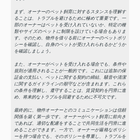
まず、オーナーのペット飼育に対するスタンスを理解す
ることは、トラブルを避けるために極めて重要です。一
部のオーナーはペットを受け入れていないか、特定の種
類やサイズのペットに制限を設けている場合もありま
す。そのため、物件を借りる前にオーナーのペットポリ
シーを確認し、自身のペットが受け入れられるかどうか
を確認しましょう。
また、オーナーがペットを受け入れる場合でも、条件や
規則が適用されることが一般的です。これには追加の保
証金の支払い、ペットに関する契約の締結、騒音や清潔
に関するガイドラインの順守などが含まれます。これら
の条件を理解し、遵守することは、賃貸契約を円滑に進
め、将来的なトラブルを回避するために不可欠です。
最終的に、物件オーナーとのコミュニケーションは信頼
関係を築く第一歩です。オーナーがペット飼育に前向き
であれば、適切な配慮をすることで共同生活を円滑に進
めることができます。一方で、オーナーが厳格なポリシ
ーを持つ場合でも、そのポリシーを尊重し、トラブルを