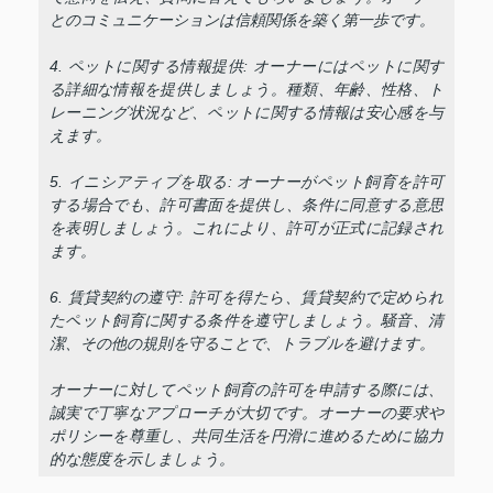
とのコミュニケーションは信頼関係を築く第一歩です。
4. ペットに関する情報提供: オーナーにはペットに関す
る詳細な情報を提供しましょう。種類、年齢、性格、ト
レーニング状況など、ペットに関する情報は安心感を与
えます。
5. イニシアティブを取る: オーナーがペット飼育を許可
する場合でも、許可書面を提供し、条件に同意する意思
を表明しましょう。これにより、許可が正式に記録され
ます。
6. 賃貸契約の遵守: 許可を得たら、賃貸契約で定められ
たペット飼育に関する条件を遵守しましょう。騒音、清
潔、その他の規則を守ることで、トラブルを避けます。
オーナーに対してペット飼育の許可を申請する際には、
誠実で丁寧なアプローチが大切です。オーナーの要求や
ポリシーを尊重し、共同生活を円滑に進めるために協力
的な態度を示しましょう。