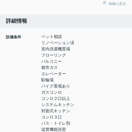
情報の見方
詳細情報
ペット相談
設備条件
リノベーション済
室内洗濯機置場
フローリング
バルコニー
都市ガス
エレベーター
駐輪場
バイク置場あり
ガスコンロ
コンロ２口以上
システムキッチン
対面式キッチン
コンロ３口
バス・トイレ別
追焚機能浴室