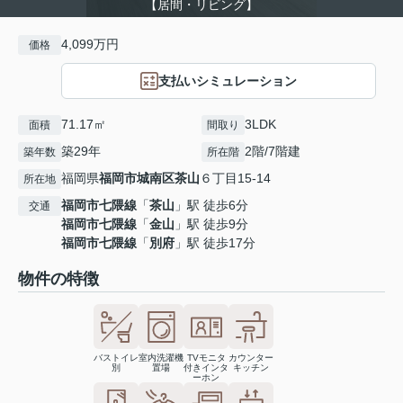
【居間・リビング】
4,099万円
価格
支払いシミュレーション
71.17㎡
3LDK
面積
間取り
築29年
2階/7階建
築年数
所在階
福岡県
福岡市城南区
茶山
６丁目15-14
所在地
福岡市七隈線
「
茶山
」駅 徒歩6分
交通
福岡市七隈線
「
金山
」駅 徒歩9分
福岡市七隈線
「
別府
」駅 徒歩17分
物件の特徴
バストイレ
室内洗濯機
TVモニタ
カウンター
別
置場
付きインタ
キッチン
ーホン