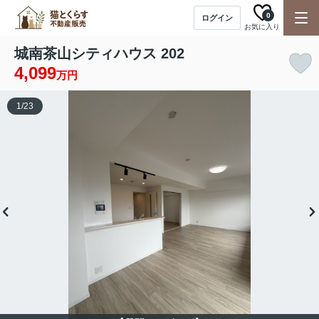
0
ログイン
お気に入り
城南茶山シティハウス 202
4,099
万円
1
/
23