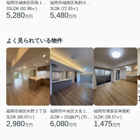
福岡市城南区田島１丁目
福岡市城南区鳥飼６丁目
3SLDK (91.98㎡)
3LDK (72.93㎡)
5,280
5,480
万円
万円
よく見られている物件
3
福岡市南区向野２丁目
福岡市中央区大名１丁目
福岡市博多区神屋町
3LDK (66.67㎡)
2LDK＋2S(納戸) (70.69㎡)
1LDK (38.57㎡)
2,980
6,080
1,475
万円
万円
万円