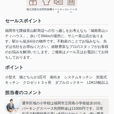
独立洗面台
浴室乾燥機
オートロッ
エレベータ
ク
ー
セールスポイント
福岡市七隈線茶山駅周辺への引っ越しをお考えなら「城南茶山シ
ティハウス」。歩いて394mの場所に、サニー茶山店がありま
す。駅から徒歩6分の物件です。不動産のことでお悩みなら、先
ずは当社をお尋ねください。経験豊富なプロのスタッフがお客様
のお悩みを解消いたします。ご連絡はメール又はお電話にてお待
ちしております。
ポイント
小型犬
猫どちらか1匹可
南向き
システムキッチン
対面式
キッチン
クロゼット３ヶ所
ダブルロックキー
LDK15帖以上
担当者のコメント
通学区域の小学校は福岡市立田島小学校徒歩10分。
パーキングスペース利用料金は11000円です。日常
生活で利用頻度の高い水回りだからこそ、使い勝手