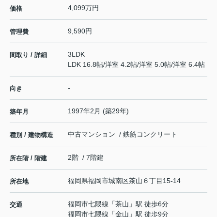
4,099万円
価格
9,590円
管理費
3LDK
間取り / 詳細
LDK 16.8帖
/
洋室 4.2帖
/
洋室 5.0帖
/
洋室 6.4帖
-
向き
1997年2月 (築29年)
築年月
中古マンション / 鉄筋コンクリート
種別 / 建物構造
2階 / 7階建
所在階 / 階建
福岡県
福岡市城南区
茶山
６丁目15-14
所在地
福岡市七隈線
「
茶山
」駅 徒歩6分
交通
福岡市七隈線
「
金山
」駅 徒歩9分