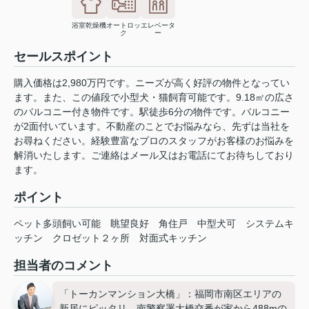
浴室乾燥機
オートロッ
エレベータ
ク
ー
セールスポイント
購入価格は2,980万円です。ニーズが高く好評の物件となってい
ます。また、この値段で小型犬・猫飼育可能です。9.18㎡の広さ
のバルコニー付き物件です。駅徒歩6分の物件です。バルコニー
が2面付いています。不動産のことでお悩みなら、先ずは当社を
お尋ねください。経験豊富なプロのスタッフがお客様のお悩みを
解消いたします。ご連絡はメール又はお電話にてお待ちしており
ます。
ポイント
ペット多頭飼い可能
眺望良好
角住戸
中型犬可
システムキ
ッチン
クロゼット２ヶ所
対面式キッチン
担当者のコメント
「トーカンマンション大橋」：福岡市南区エリアの
新居にピッタリ。南警察署大橋交番が家から488mの