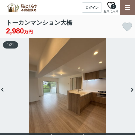
0
ログイン
お気に入り
トーカンマンション大橋
2,980
万円
1
/
21