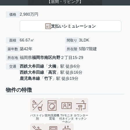
【居間・リビング】
2,980万円
価格
支払いシミュレーション
66.67㎡
3LDK
面積
間取り
築42年
5階/7階建
築年数
所在階
福岡県
福岡市南区
向野
２丁目15-29
所在地
西鉄大牟田線
「
大橋
」駅 徒歩6分
交通
西鉄大牟田線
「
高宮
」駅 徒歩16分
鹿児島本線
「
竹下
」駅 徒歩19分
物件の特徴
バストイレ
室内洗濯機
TVモニタ
カウンター
別
置場
付きインタ
キッチン
ーホン