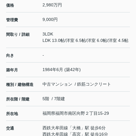
2,980万円
価格
9,000円
管理費
3LDK
間取り / 詳細
LDK 13.0帖
/
洋室 6.5帖
/
洋室 6.0帖
/
洋室 4.5帖
-
向き
1984年6月 (築42年)
築年月
中古マンション / 鉄筋コンクリート
種別 / 建物構造
5階 / 7階建
所在階 / 階建
福岡県
福岡市南区
向野
２丁目15-29
所在地
西鉄大牟田線
「
大橋
」駅 徒歩6分
交通
西鉄大牟田線
「
高宮
」駅 徒歩16分