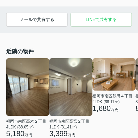
メールで共有する
LINEで共有する
近隣の物件
福岡市南区鶴田４丁目
2LDK (68.11㎡)
3
1,680
万円
福岡市南区高木２丁目
福岡市南区高宮２丁目
4LDK (88.05㎡)
1LDK (31.41㎡)
5,180
3,399
万円
万円