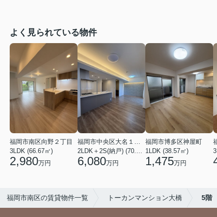
よく見られている物件
福岡市南区向野２丁目
福岡市中央区大名１丁目
福岡市博多区神屋町
3LDK (66.67㎡)
2LDK＋2S(納戸) (70.69㎡)
1LDK (38.57㎡)
3
2,980
6,080
1,475
万円
万円
万円
福岡市南区の賃貸物件一覧
トーカンマンション大橋
5階