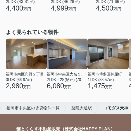
2LDK (43.81㎡)
2LDK (46.28㎡)
2LDK (71.66㎡)
4,400
4,999
4,500
万円
万円
万円
よく見られている物件
福岡市南区向野２丁目
福岡市中央区大名１丁目
福岡市博多区神屋町
3LDK (66.67㎡)
2LDK＋2S(納戸) (70.69㎡)
1LDK (38.57㎡)
3
2,980
6,080
1,475
万円
万円
万円
福岡市中央区の賃貸物件一覧
薬院大通駅
コモダス天神
猫とくらす不動産販売（株式会社HAPPY PLAN）