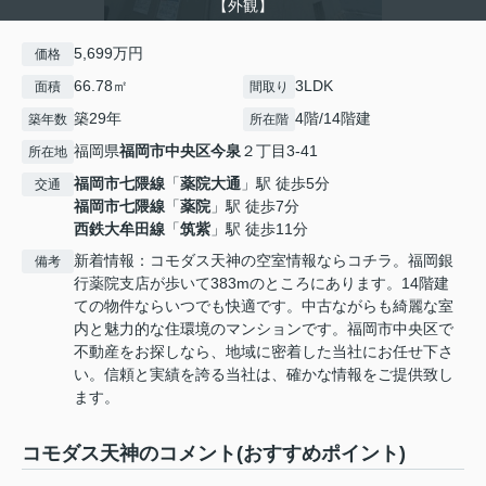
【外観】
5,699万円
価格
66.78㎡
3LDK
面積
間取り
築29年
4階/14階建
築年数
所在階
福岡県
福岡市中央区
今泉
２丁目3-41
所在地
福岡市七隈線
「
薬院大通
」駅 徒歩5分
交通
福岡市七隈線
「
薬院
」駅 徒歩7分
西鉄大牟田線
「
筑紫
」駅 徒歩11分
新着情報：コモダス天神の空室情報ならコチラ。福岡銀
備考
行薬院支店が歩いて383mのところにあります。14階建
ての物件ならいつでも快適です。中古ながらも綺麗な室
内と魅力的な住環境のマンションです。福岡市中央区で
不動産をお探しなら、地域に密着した当社にお任せ下さ
い。信頼と実績を誇る当社は、確かな情報をご提供致し
ます。
コモダス天神のコメント(おすすめポイント)