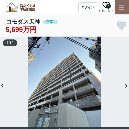
0
ログイン
お気に入り
コモダス天神
空室1
5,699万円
1
/
13