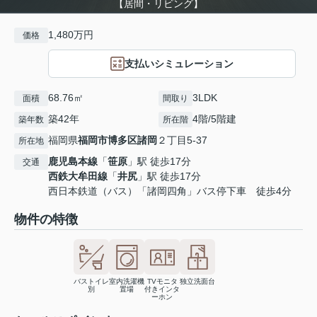
【居間・リビング】
1,480万円
価格
支払いシミュレーション
68.76㎡
3LDK
面積
間取り
築42年
4階/5階建
築年数
所在階
福岡県
福岡市博多区
諸岡
２丁目5-37
所在地
鹿児島本線
「
笹原
」駅 徒歩17分
交通
西鉄大牟田線
「
井尻
」駅 徒歩17分
西日本鉄道（バス）「諸岡四角」バス停下車 徒歩4分
物件の特徴
バストイレ
室内洗濯機
TVモニタ
独立洗面台
別
置場
付きインタ
ーホン