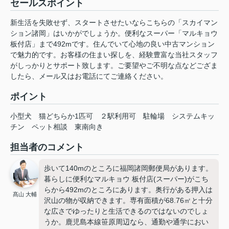
セールスポイント
新生活を失敗せず、スタートさせたいならこちらの「スカイマン
ション諸岡」はいかがでしょうか。便利なスーパー「マルキョウ
板付店」まで492mです。住んでいて心地の良い中古マンション
で魅力的です。お客様の住まい探しを、経験豊富な当社スタッフ
がしっかりとサポート致します。ご要望やご不明な点などござま
したら、メール又はお電話にてご連絡ください。
ポイント
小型犬
猫どちらか1匹可
２駅利用可
駐輪場
システムキッ
チン
ペット相談
東南向き
担当者のコメント
歩いて140mのところに福岡諸岡郵便局があります。
暮らしに便利なマルキョウ 板付店(スーパー)がこち
らから492mのところにあります。奥行がある押入は
髙山 大輔
沢山の物が収納できます。専有面積が68.76㎡と十分
な広さでゆったりと生活できるのではないのでしょ
うか。鹿児島本線笹原周辺なら、通勤や通学におい