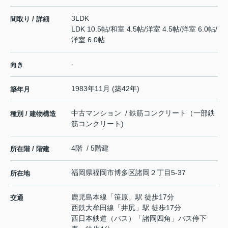
3LDK
間取り / 詳細
LDK 10.5帖
/
和室 4.5帖
/
洋室 4.5帖
/
洋室 6.0帖
/
洋室 6.0帖
-
向き
1983年11月 (築42年)
築年月
中古マンション / 鉄筋コンクリート（一部鉄
種別 / 建物構造
筋コンクリート)
4階 / 5階建
所在階 / 階建
福岡県
福岡市博多区
諸岡
２丁目5-37
所在地
鹿児島本線
「
笹原
」駅 徒歩17分
交通
西鉄大牟田線
「
井尻
」駅 徒歩17分
西日本鉄道（バス）「諸岡四角」バス停下