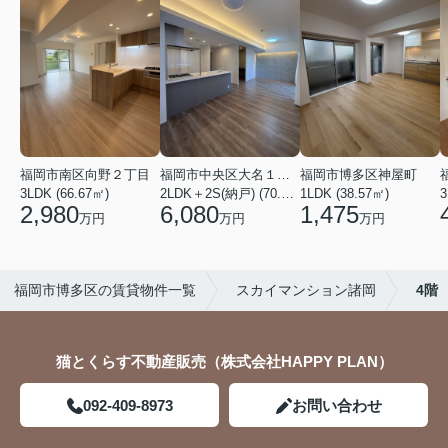
福岡市南区向野２丁目
福岡市中央区大名１丁目
福岡市博多区神屋町
3LDK (66.67㎡)
2LDK＋2S(納戸) (70.69㎡)
1LDK (38.57㎡)
3
2,980
6,080
1,475
万円
万円
万円
福岡市博多区の賃貸物件一覧
スカイマンション諸岡
4階
猫とくらす不動産販売（株式会社HAPPY PLAN）
092-409-8973
お問い合わせ