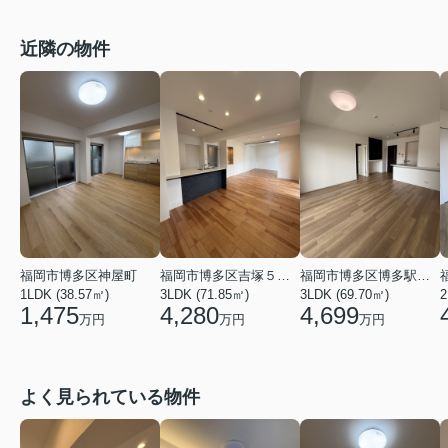
近隣の物件
福岡市博多区神屋町
福岡市博多区吉塚５丁目
福岡市博多区博多駅南５丁目
1LDK (38.57㎡)
3LDK (71.85㎡)
3LDK (69.70㎡)
2
1,475
4,280
4,699
万円
万円
万円
よく見られている物件