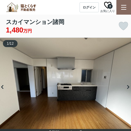
0
ログイン
お気に入り
スカイマンション諸岡
1,480
万円
1
/
12