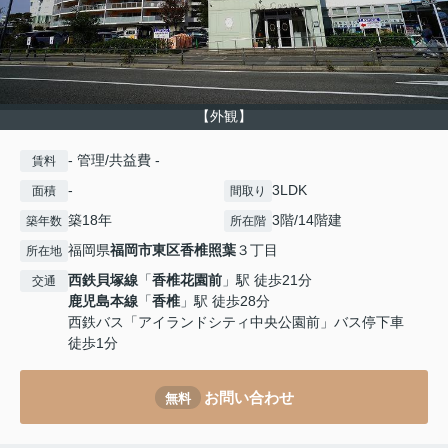
【外観】
- 管理/共益費 -
賃料
-
3LDK
面積
間取り
築18年
3階/14階建
築年数
所在階
福岡県
福岡市東区
香椎照葉
３丁目
所在地
西鉄貝塚線
「
香椎花園前
」駅 徒歩21分
交通
鹿児島本線
「
香椎
」駅 徒歩28分
西鉄バス「アイランドシティ中央公園前」バス停下車
徒歩1分
お問い合わせ
無料