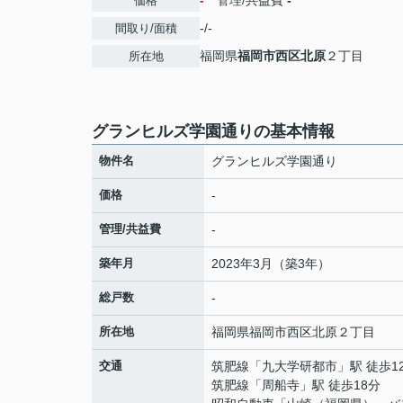
-
管理/共益費
-
価格
-/-
間取り/面積
福岡県
福岡市西区
北原
２丁目
所在地
グランヒルズ学園通りの基本情報
物件名
グランヒルズ学園通り
価格
-
管理/共益費
-
築年月
2023年3月（築3年）
総戸数
-
所在地
福岡県
福岡市西区
北原
２丁目
交通
筑肥線
「
九大学研都市
」駅 徒歩1
筑肥線
「
周船寺
」駅 徒歩18分