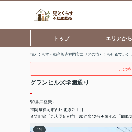
トップ
エリアか
猫とくらす不動産販売福岡市エリアの猫とくらせるマンシ
この物
グランヒルズ学園通り
-
管理/共益費 -
福岡県
福岡市西区
北原
２丁目
筑肥線「九大学研都市」駅徒歩12分
筑肥線「周船寺
1
/
4