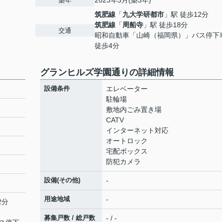
2023年3月(築3年)
築年
筑肥線
「
九大学研都市
」駅 徒歩12分
筑肥線
「
周船寺
」駅 徒歩18分
交通
昭和自動車「山崎（福岡県）」バス停
徒歩4分
グランヒルズ学園通りの詳細情報
設備条件
エレベーター
駐輪場
敷地内ごみ置き場
CATV
インターネット対応
オートロック
宅配ボックス
防犯カメラ
設備(その他)
-
用途地域
-
2分
募集戸数 / 総戸数
- / -