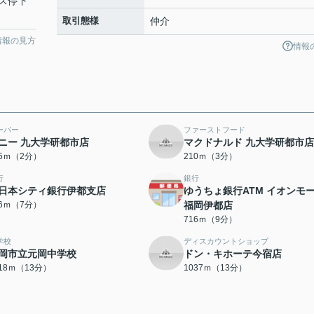
ス停下
取引態様
仲介
情報の見方
情報
ーパー
ファーストフード
ニー 九大学研都市店
マクドナルド 九大学研都市店
45ｍ（2分）
210ｍ（3分）
行
銀行
日本シティ銀行伊都支店
ゆうちょ銀行ATM イオンモ
36ｍ（7分）
福岡伊都店
716ｍ（9分）
学校
ディスカウントショップ
岡市立元岡中学校
ドン・キホーテ今宿店
018ｍ（13分）
1037ｍ（13分）