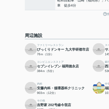
昭和自動車「山崎（福岡県）」バ
車 徒歩4分
周辺施設
ファミリーレストラン
ス
びっくりドンキー 九大学研都市店
サ
76ｍ（1分）
1
コンビニエンスストア
銀
セブンイレブン 福岡徳永店
西
384ｍ（5分）
5
内科
中
安藤内科・循環器科クリニック
福
903ｍ（12分）
1
その他
吉野家 202号線今宿店