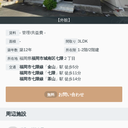
【外観】
- 管理/共益費 -
賃料
-
3LDK
面積
間取り
築12年
1-2階/2階建
築年数
所在階
福岡県
福岡市城南区
七隈
２丁目
所在地
福岡市七隈線
「
金山
」駅 徒歩5分
交通
福岡市七隈線
「
七隈
」駅 徒歩11分
福岡市七隈線
「
茶山
」駅 徒歩14分
お問い合わせ
無料
周辺施設