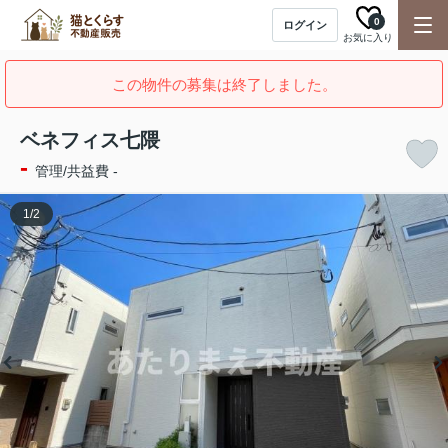
0
ログイン
お気に入り
この物件の募集は終了しました。
ベネフィス七隈
-
管理/共益費 -
1
/
2