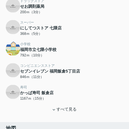
ドラッグストア
せお調剤薬局
200ｍ（3分）
スーパー
にしてつストア 七隈店
368ｍ（5分）
小学校
福岡市立七隈小学校
792ｍ（10分）
コンビニエンスストア
セブンイレブン 福岡飯倉5丁目店
846ｍ（11分）
寿司
かっぱ寿司 飯倉店
1167ｍ（15分）
すべて見る
地図