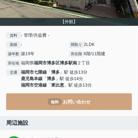
【外観】
- 管理/共益費 -
賃料
-
2LDK
面積
間取り
築19年
6階/11階建
築年数
所在階
福岡県
福岡市博多区
博多駅南
２丁目
所在地
福岡市七隈線
「
博多
」駅 徒歩13分
交通
鹿児島本線
「
博多
」駅 徒歩14分
福岡市空港線
「
東比恵
」駅 徒歩13分
お問い合わせ
無料
周辺施設