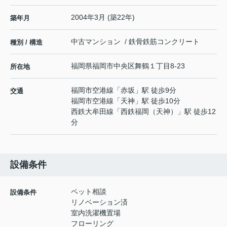
2004年3月 (築22年)
築年月
中古マンション / 鉄骨鉄筋コンクリート
種別 / 構造
福岡県
福岡市中央区
舞鶴
１丁目8-23
所在地
福岡市空港線
「
赤坂
」駅 徒歩9分
交通
福岡市空港線
「
天神
」駅 徒歩10分
西鉄大牟田線
「
西鉄福岡（天神）
」駅 徒歩12
分
設備条件
ペット相談
設備条件
リノベーション済
室内洗濯機置場
フローリング