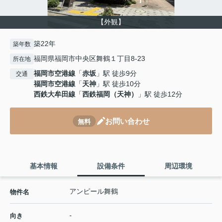
【外観】
築22年
築年数
福岡県福岡市中央区舞鶴１丁目8-23
所在地
福岡市空港線
「
赤坂
」駅 徒歩9分
交通
福岡市空港線
「
天神
」駅 徒歩10分
西鉄大牟田線
「
西鉄福岡（天神）
」駅 徒歩12分
お問い合わせ
無料
基本情報
設備条件
周辺環境
アンピール舞鶴
物件名
-
向き