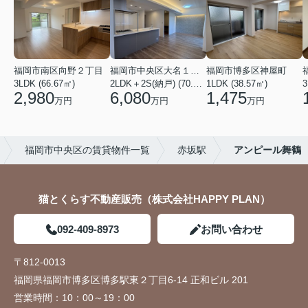
福岡市南区向野２丁目
福岡市中央区大名１丁目
福岡市博多区神屋町
3LDK (66.67㎡)
2LDK＋2S(納戸) (70.69㎡)
1LDK (38.57㎡)
3
2,980
6,080
1,475
万円
万円
万円
福岡市中央区の賃貸物件一覧
赤坂駅
アンピール舞鶴
猫とくらす不動産販売（株式会社HAPPY PLAN）
092-409-8973
お問い合わせ
〒812-0013
福岡県福岡市博多区博多駅東２丁目6-14 正和ビル 201
営業時間：
10：00～19：00