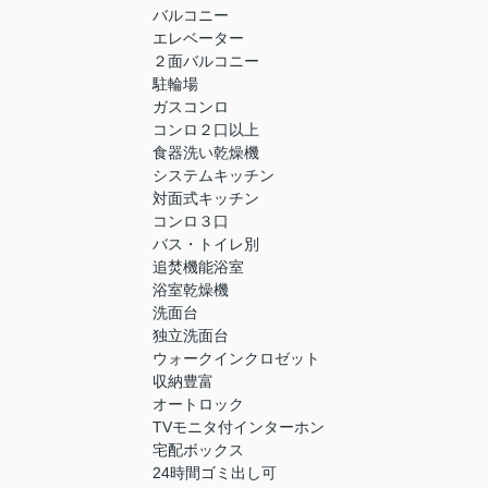
バルコニー
エレベーター
２面バルコニー
駐輪場
ガスコンロ
コンロ２口以上
食器洗い乾燥機
システムキッチン
対面式キッチン
コンロ３口
バス・トイレ別
追焚機能浴室
浴室乾燥機
洗面台
独立洗面台
ウォークインクロゼット
収納豊富
オートロック
TVモニタ付インターホン
宅配ボックス
24時間ゴミ出し可