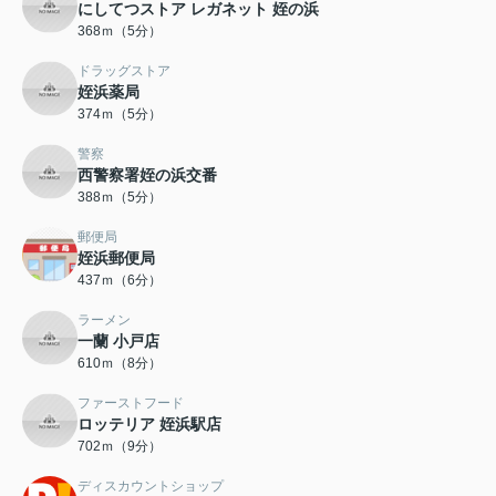
にしてつストア レガネット 姪の浜
368ｍ（5分）
ドラッグストア
姪浜薬局
374ｍ（5分）
警察
西警察署姪の浜交番
388ｍ（5分）
郵便局
姪浜郵便局
437ｍ（6分）
ラーメン
一蘭 小戸店
610ｍ（8分）
ファーストフード
ロッテリア 姪浜駅店
702ｍ（9分）
ディスカウントショップ