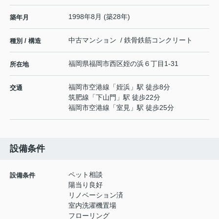
1998年8月 (築28年)
築年月
中古マンション / 鉄骨鉄筋コンクリート
種別 / 構造
福岡県
福岡市西区
姪の浜
６丁目1-31
所在地
福岡市空港線
「
姪浜
」駅 徒歩8分
交通
筑肥線
「
下山門
」駅 徒歩22分
福岡市空港線
「
室見
」駅 徒歩25分
設備条件
ペット相談
設備条件
陽当り良好
リノベーション済
室内洗濯機置場
フローリング