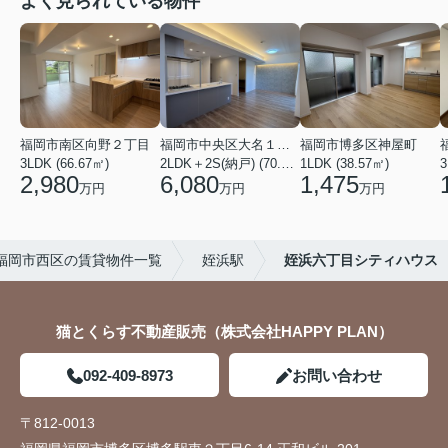
よく見られている物件
福岡市南区向野２丁目
福岡市中央区大名１丁目
福岡市博多区神屋町
3LDK (66.67㎡)
2LDK＋2S(納戸) (70.69㎡)
1LDK (38.57㎡)
3
2,980
6,080
1,475
万円
万円
万円
福岡市西区の賃貸物件一覧
姪浜駅
姪浜六丁目シティハウス
猫とくらす不動産販売（株式会社HAPPY PLAN）
092-409-8973
お問い合わせ
〒812-0013