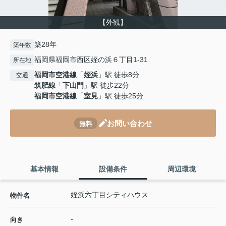
【外観】
築28年
築年数
福岡県福岡市西区姪の浜６丁目1-31
所在地
福岡市空港線
「
姪浜
」駅 徒歩8分
交通
筑肥線
「
下山門
」駅 徒歩22分
福岡市空港線
「
室見
」駅 徒歩25分
お問い合わせ
無料
基本情報
設備条件
周辺環境
姪浜六丁目シティハウス
物件名
-
向き