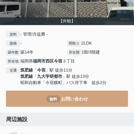
【外観】
- 管理/共益費 -
賃料
-
2LDK
面積
間取り
築14年
1階/3階建
築年数
所在階
福岡県
福岡市西区
今宿
３丁目
所在地
筑肥線
「
今宿
」駅 徒歩11分
交通
筑肥線
「
九大学研都市
」駅 徒歩13分
昭和自動車「今宿横町」バス停下車 徒歩2分
お問い合わせ
無料
周辺施設