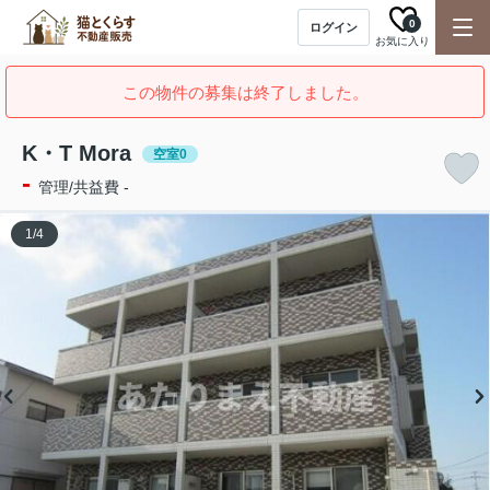
0
ログイン
お気に入り
この物件の募集は終了しました。
K・T Mora
空室0
-
管理/共益費 -
1
/
4