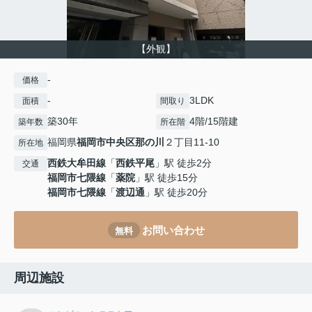
【外観】
-
価格
-
3LDK
面積
間取り
築30年
4階/15階建
築年数
所在階
福岡県
福岡市中央区
那の川
２丁目11-10
所在地
西鉄大牟田線
「
西鉄平尾
」駅 徒歩2分
交通
福岡市七隈線
「
薬院
」駅 徒歩15分
福岡市七隈線
「
渡辺通
」駅 徒歩20分
お問い合わせ
無料
周辺施設