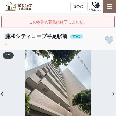
0
ログイン
お気に入り
この物件の募集は終了しました。
藤和シティコープ平尾駅前
空室0
-
1
/
4