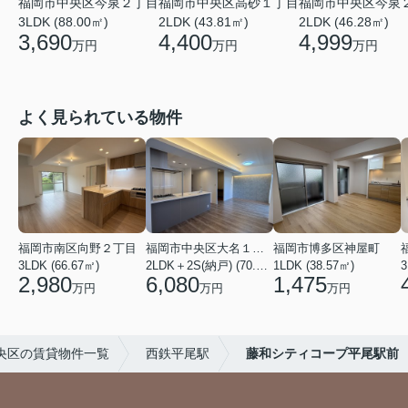
福岡市中央区今泉２丁目
福岡市中央区高砂１丁目
福岡市中央区今泉
3LDK (88.00㎡)
2LDK (43.81㎡)
2LDK (46.28㎡)
3,690
4,400
4,999
万円
万円
万円
よく見られている物件
福岡市南区向野２丁目
福岡市中央区大名１丁目
福岡市博多区神屋町
3LDK (66.67㎡)
2LDK＋2S(納戸) (70.69㎡)
1LDK (38.57㎡)
3
2,980
6,080
1,475
万円
万円
万円
央区の賃貸物件一覧
西鉄平尾駅
藤和シティコープ平尾駅前