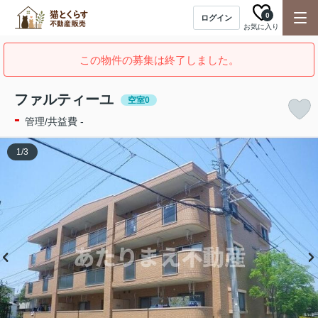
0
ログイン
お気に入り
この物件の募集は終了しました。
ファルティーユ
空室0
-
管理/共益費 -
1
/
3