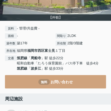
【外観】
- 管理/共益費 -
賃料
-
2LDK
面積
間取り
築17年
2階/3階建
築年数
所在階
福岡県
福岡市西区
富士見
１丁目
所在地
筑肥線
「
周船寺
」駅 徒歩22分
交通
昭和自動車「たろう保育園前」バス停下車 徒歩4分
筑肥線
「
波多江
」駅 徒歩33分
お問い合わせ
無料
周辺施設