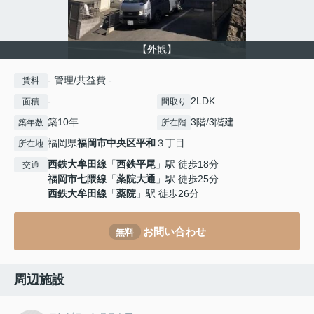
【外観】
- 管理/共益費 -
賃料
-
2LDK
面積
間取り
築10年
3階/3階建
築年数
所在階
福岡県
福岡市中央区
平和
３丁目
所在地
西鉄大牟田線
「
西鉄平尾
」駅 徒歩18分
交通
福岡市七隈線
「
薬院大通
」駅 徒歩25分
西鉄大牟田線
「
薬院
」駅 徒歩26分
お問い合わせ
無料
周辺施設