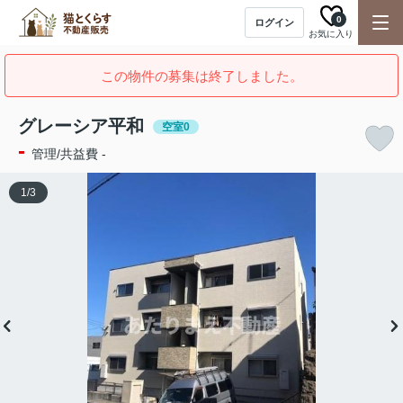
0
ログイン
お気に入り
この物件の募集は終了しました。
グレーシア平和
空室0
-
管理/共益費 -
1
/
3