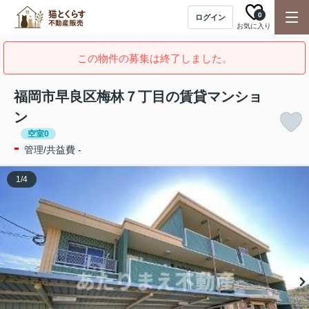
0
ログイン
お気に入り
この物件の募集は終了しました。
福岡市早良区梅林７丁目の賃貸マンショ
ン
空室0
-
管理/共益費 -
1
/
4