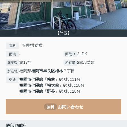
【外観】
- 管理/共益費 -
賃料
-
2LDK
面積
間取り
築17年
2階/3階建
築年数
所在階
福岡県
福岡市早良区
梅林
７丁目
所在地
福岡市七隈線
「
梅林
」駅 徒歩11分
交通
福岡市七隈線
「
福大前
」駅 徒歩18分
福岡市七隈線
「
野芥
」駅 徒歩18分
お問い合わせ
無料
周辺施設