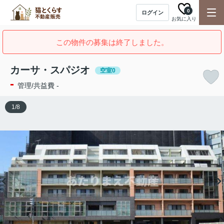
0
ログイン
お気に入り
この物件の募集は終了しました。
カーサ・スパジオ
空室0
-
管理/共益費 -
1
/
8