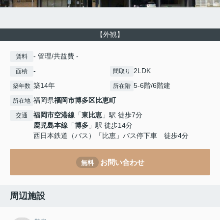
【外観】
- 管理/共益費 -
賃料
-
2LDK
面積
間取り
築14年
5-6階/6階建
築年数
所在階
福岡県
福岡市博多区
比恵町
所在地
福岡市空港線
「
東比恵
」駅 徒歩7分
交通
鹿児島本線
「
博多
」駅 徒歩14分
西日本鉄道（バス）「比恵」バス停下車 徒歩4分
お問い合わせ
無料
周辺施設