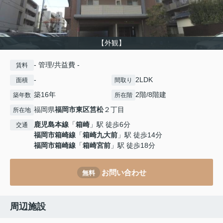
【外観】
- 管理/共益費 -
賃料
-
2LDK
面積
間取り
築16年
2階/8階建
築年数
所在階
福岡県
福岡市東区
筥松
２丁目
所在地
鹿児島本線
「
箱崎
」駅 徒歩6分
交通
福岡市箱崎線
「
箱崎九大前
」駅 徒歩14分
福岡市箱崎線
「
箱崎宮前
」駅 徒歩18分
お問い合わせ
無料
周辺施設