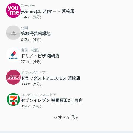
スーパー
you me(ユ メ)マート 筥松店
166ｍ（3分）
公園
第29号筥松緑地
243ｍ（4分）
出前・宅配
ドミノ・ピザ 箱崎店
271ｍ（4分）
ドラッグストア
ドラッグストアコスモス 筥松店
333ｍ（5分）
コンビニエンスストア
セブンイレブン 福岡原田2丁目店
344ｍ（5分）
すべて見る