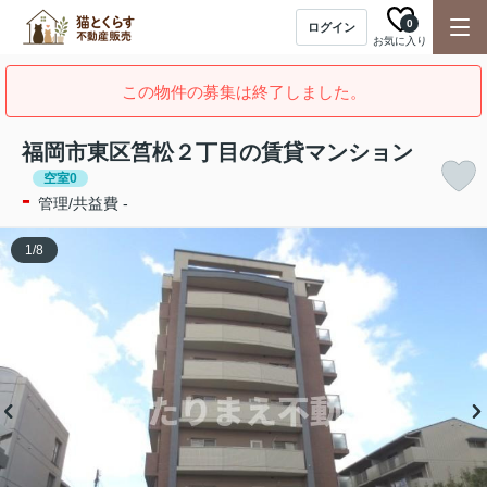
0
ログイン
お気に入り
この物件の募集は終了しました。
福岡市東区筥松２丁目の賃貸マンション
空室0
-
管理/共益費 -
1
/
8