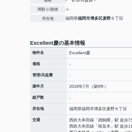
-
管理/共益費
-
価格
-/-
間取り/面積
福岡県
福岡市博多区
麦野
６丁目
所在地
Excellent慶の基本情報
物件名
Excellent慶
価格
-
管理/共益費
-
築年月
2018年7月（築8年）
総戸数
-
所在地
福岡県
福岡市博多区
麦野
６丁目
交通
西鉄大牟田線
「
雑餉隈
」駅 徒歩7
西鉄大牟田線
「
桜並木
」駅 徒歩1