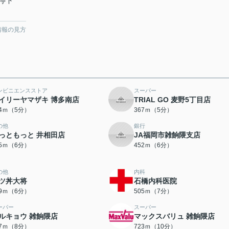
停下
情報の見方
ンビニエンスストア
スーパー
イリーヤマザキ 博多南店
TRIAL GO 麦野5丁目店
34ｍ（5分）
367ｍ（5分）
の他
銀行
っともっと 井相田店
JA福岡市雑餉隈支店
05ｍ（6分）
452ｍ（6分）
の他
内科
ツ丼大将
石橋内科医院
79ｍ（6分）
505ｍ（7分）
ーパー
スーパー
ルキョウ 雑餉隈店
マックスバリュ 雑餉隈店
37ｍ（8分）
723ｍ（10分）