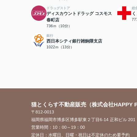
ドラッグストア
総
ディスカウントドラッグ コスモス
く
春町店
7
736ｍ（10分）
銀行
西日本シティ銀行雑餉隈支店
1022ｍ（13分）
猫とくらす不動産販売（株式会社HAPPY P
〒812-0013
福岡県福岡市博多区博多駅東２丁目6-14 正和ビル 201
営業時間：
10：00～19：00
定休日：
水曜日、日曜・祝日は不定休のため要予約