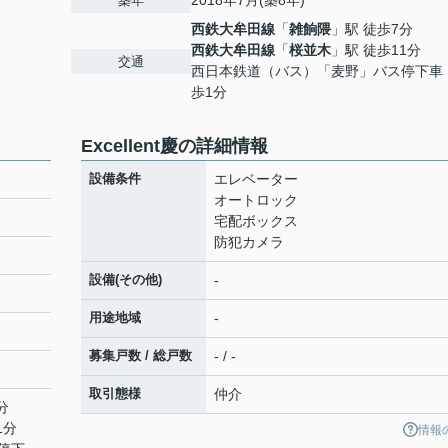
2018年7月(築8年)
築年
西鉄大牟田線
「
雑餉隈
」駅 徒歩7分
西鉄大牟田線
「
桜並木
」駅 徒歩11分
交通
西日本鉄道（バス）「麦野」バス停下車
歩1分
Excellent慶の詳細情報
設備条件
エレベーター
オートロック
宅配ボックス
防犯カメラ
設備(その他)
-
用途地域
-
募集戸数 / 総戸数
- / -
取引態様
仲介
分
1分
情報