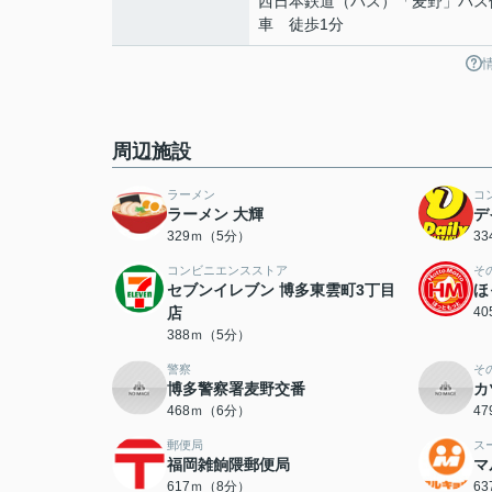
西日本鉄道（バス）「麦野」バス
車 徒歩1分
周辺施設
ラーメン
コ
ラーメン 大輝
デ
329ｍ（5分）
3
コンビニエンスストア
そ
セブンイレブン 博多東雲町3丁目
ほ
店
4
388ｍ（5分）
警察
そ
博多警察署麦野交番
カ
468ｍ（6分）
4
郵便局
ス
福岡雑餉隈郵便局
マ
617ｍ（8分）
6