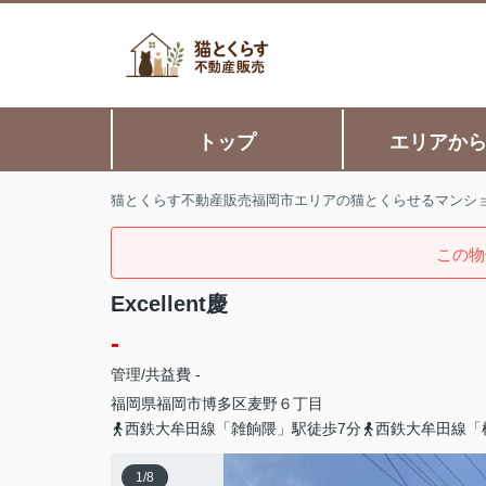
トップ
エリアか
猫とくらす不動産販売福岡市エリアの猫とくらせるマンシ
この物
Excellent慶
-
管理/共益費 -
福岡県
福岡市博多区
麦野
６丁目
西鉄大牟田線「雑餉隈」駅徒歩7分
西鉄大牟田線「
1
/
8