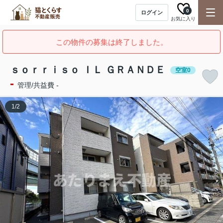
0
ログイン
お気に入り
この物件の募集は終了しました。
ｓｏｒｒｉｓｏ ＩＬ ＧＲＡＮＤＥ
空室0
-
管理/共益費 -
1
/
2