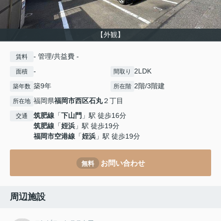
【外観】
- 管理/共益費 -
賃料
-
2LDK
面積
間取り
築9年
2階/3階建
築年数
所在階
福岡県
福岡市西区
石丸
２丁目
所在地
筑肥線
「
下山門
」駅 徒歩16分
交通
筑肥線
「
姪浜
」駅 徒歩19分
福岡市空港線
「
姪浜
」駅 徒歩19分
お問い合わせ
無料
周辺施設