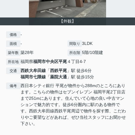
【外観】
-
価格
-
3LDK
面積
間取り
築28年
5階/10階建
築年数
所在階
福岡県
福岡市中央区
平尾
４丁目4-7
所在地
西鉄大牟田線
「
西鉄平尾
」駅 徒歩6分
交通
福岡市七隈線
「
薬院大通
」駅 徒歩15分
西日本シティ銀行 平尾が物件から288mのところにあり
備考
ます。こちらの物件はセブンイレブン 福岡平尾2丁目店
まで251mにあります。住んでいて心地の良い中古マン
ションで魅力的です。徒歩6分圏内に駅のある物件で
す。西鉄大牟田線西鉄平尾周辺で物件を探す際、こだわ
りやご要望などがあれば、ぜひ当社スタッフにお聞かせ
下さい。