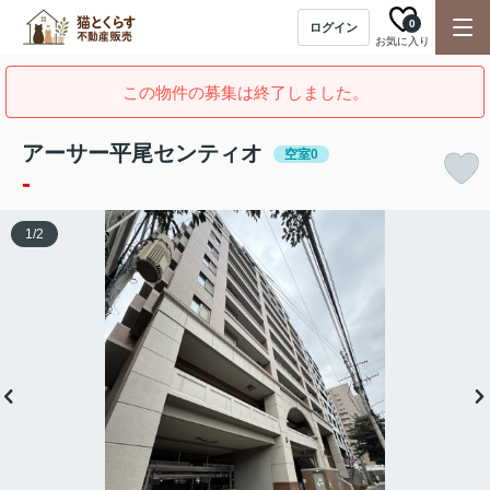
0
ログイン
お気に入り
この物件の募集は終了しました。
アーサー平尾センティオ
空室0
-
1
/
2