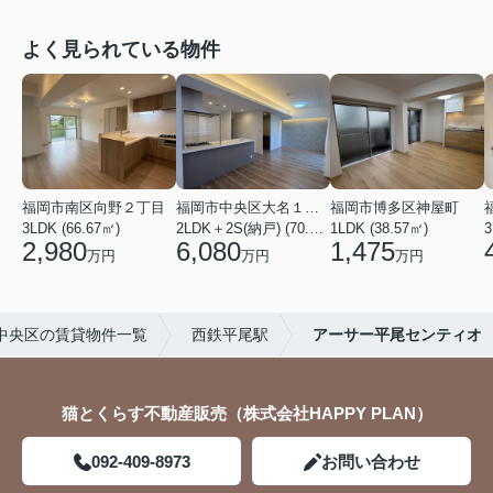
よく見られている物件
福岡市南区向野２丁目
福岡市中央区大名１丁目
福岡市博多区神屋町
3LDK (66.67㎡)
2LDK＋2S(納戸) (70.69㎡)
1LDK (38.57㎡)
3
2,980
6,080
1,475
万円
万円
万円
中央区の賃貸物件一覧
西鉄平尾駅
アーサー平尾センティオ
猫とくらす不動産販売（株式会社HAPPY PLAN）
092-409-8973
お問い合わせ