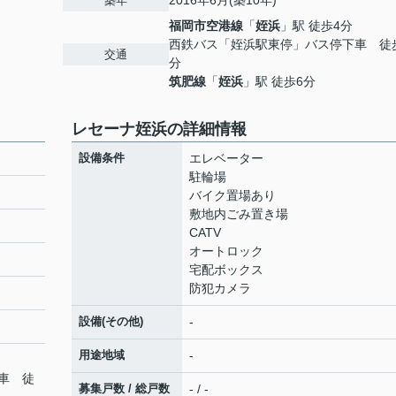
2016年6月(築10年)
築年
福岡市空港線
「
姪浜
」駅 徒歩4分
西鉄バス「姪浜駅東停」バス停下車 徒
交通
分
筑肥線
「
姪浜
」駅 徒歩6分
レセーナ姪浜の詳細情報
設備条件
エレベーター
駐輪場
バイク置場あり
敷地内ごみ置き場
CATV
オートロック
宅配ボックス
防犯カメラ
設備(その他)
-
用途地域
-
車 徒
募集戸数 / 総戸数
- / -