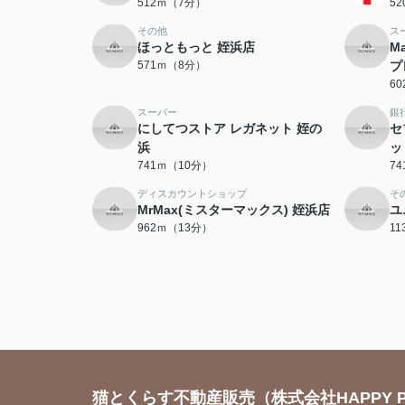
512ｍ（7分）
5
その他
ス
ほっともっと 姪浜店
M
571ｍ（8分）
プ
6
スーパー
銀
にしてつストア レガネット 姪の
セ
浜
ッ
741ｍ（10分）
7
ディスカウントショップ
そ
MrMax(ミスターマックス) 姪浜店
ユ
962ｍ（13分）
1
猫とくらす不動産販売（株式会社HAPPY P