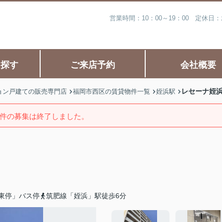
営業時間：10：00～19：00 定休
ら探す
ご来店予約
会社概要
レセーナ姪
ョン戸建ての販売専門店
福岡市西区の賃貸物件一覧
姪浜駅
件の募集は終了しました。
東停」バス停
筑肥線「姪浜」駅徒歩6分