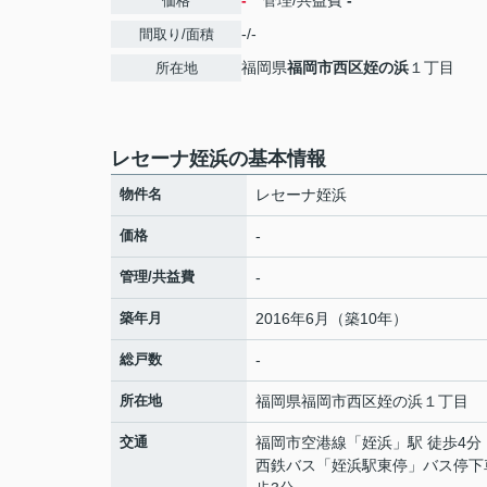
-
管理/共益費
-
価格
-/-
間取り/面積
福岡県
福岡市西区
姪の浜
１丁目
所在地
レセーナ姪浜の基本情報
物件名
レセーナ姪浜
価格
-
管理/共益費
-
築年月
2016年6月（築10年）
総戸数
-
所在地
福岡県
福岡市西区
姪の浜
１丁目
交通
福岡市空港線
「
姪浜
」駅 徒歩4分
西鉄バス「姪浜駅東停」バス停下