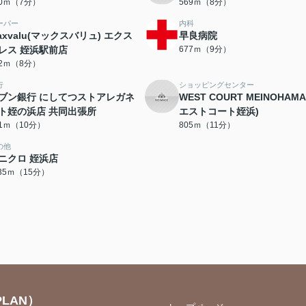
20ｍ（7分）
569ｍ（8分）
ーパー
内科
axvalu(マックスバリュ) エクス
早良病院
レス 姪浜駅前店
677ｍ（9分）
02ｍ（8分）
行
ショッピングセンター
ブン銀行 にしてつストアレガネ
WEST COURT MEINOHAM
ト姪の浜店 共同出張所
エストコート姪浜)
41ｍ（10分）
805ｍ（11分）
の他
ニクロ 姪浜店
135ｍ（15分）
LAN）