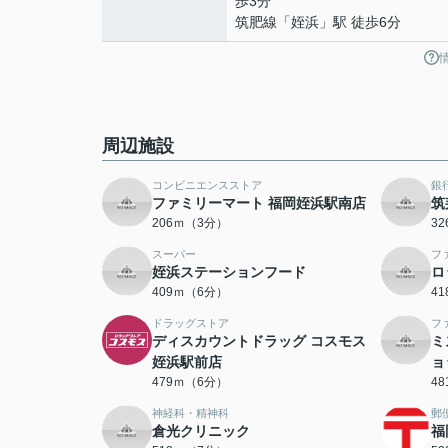
歩3分
筑肥線
「
姪浜
」駅 徒歩6分
周辺施設
コンビニエンスストア
銀
ファミリーマート 福岡姪浜駅南店
筑
206ｍ（3分）
3
スーパー
フ
姪浜ステーションフード
ロ
409ｍ（6分）
4
ドラッグストア
フ
ディスカウントドラッグ コスモス
ミ
姪浜駅前店
ョ
479ｍ（6分）
4
神経科・精神科
郵
倉光クリニック
福