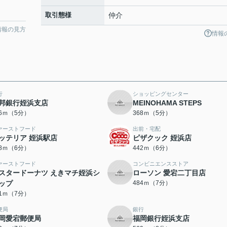
取引態様
仲介
情報の見方
情報
行
ショッピングセンター
邦銀行姪浜支店
MEINOHAMA STEPS
26ｍ（5分）
368ｍ（5分）
ァーストフード
出前・宅配
ッテリア 姪浜駅店
ピザクック 姪浜店
18ｍ（6分）
442ｍ（6分）
ァーストフード
コンビニエンスストア
スタードーナツ えきマチ姪浜シ
ローソン 愛宕二丁目店
ップ
484ｍ（7分）
81ｍ（7分）
便局
銀行
岡愛宕郵便局
福岡銀行姪浜支店