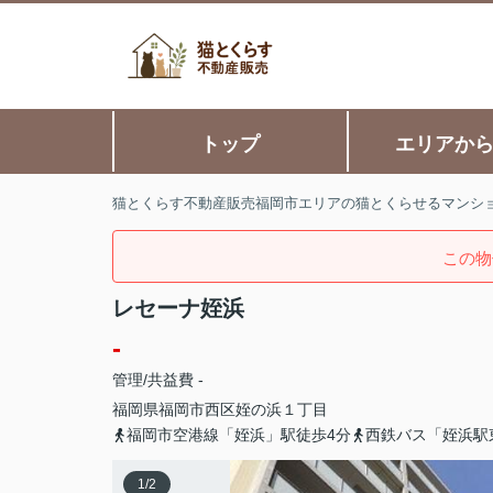
トップ
エリアか
猫とくらす不動産販売福岡市エリアの猫とくらせるマンシ
この物
レセーナ姪浜
-
管理/共益費 -
福岡県
福岡市西区
姪の浜
１丁目
福岡市空港線「姪浜」駅徒歩4分
西鉄バス「姪浜駅
1
/
2