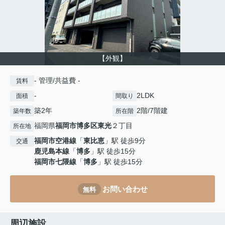
【外観】
- 管理/共益費 -
賃料
-
2LDK
面積
間取り
築2年
2階/7階建
築年数
所在階
福岡県
福岡市博多区
東光
２丁目
所在地
福岡市空港線
「
東比恵
」駅 徒歩9分
交通
鹿児島本線
「
博多
」駅 徒歩15分
福岡市七隈線
「
博多
」駅 徒歩15分
お問い合わせ
無料
周辺施設