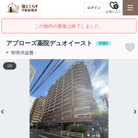
0
ログイン
お気に入り
この物件の募集は終了しました。
アプローズ薬院デュオイースト
空室0
-
管理/共益費 -
1
/
6