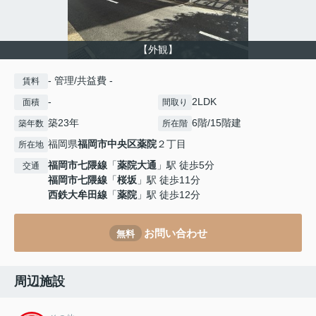
【外観】
- 管理/共益費 -
賃料
-
2LDK
面積
間取り
築23年
6階/15階建
築年数
所在階
福岡県
福岡市中央区
薬院
２丁目
所在地
福岡市七隈線
「
薬院大通
」駅 徒歩5分
交通
福岡市七隈線
「
桜坂
」駅 徒歩11分
西鉄大牟田線
「
薬院
」駅 徒歩12分
お問い合わせ
無料
周辺施設