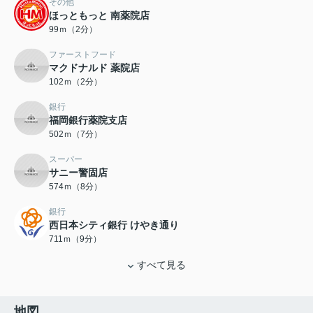
その他
ほっともっと 南薬院店
99ｍ（2分）
ファーストフード
マクドナルド 薬院店
102ｍ（2分）
銀行
福岡銀行薬院支店
502ｍ（7分）
スーパー
サニー警固店
574ｍ（8分）
銀行
西日本シティ銀行 けやき通り
711ｍ（9分）
すべて見る
地図