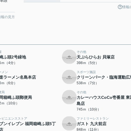
埠頭
情報
情報の見方
園
その他
崎ふ頭2号緑地
天ぷらひらお 貝塚店
15ｍ（4分）
398ｍ（5分）
ーメン
スポーツ施設
楽ラーメン名島本店
クリーンパーク・臨海運動広
60ｍ（6分）
538ｍ（7分）
便局
その他
岡箱崎ふ頭郵便局
カレーハウスCoCo壱番屋 東
42ｍ（10分）
島店
745ｍ（10分）
ンビニエンスストア
ファミリーレストラン
ブンイレブン 福岡箱崎ふ頭5丁
ガスト 九大前店
店
848ｍ（11分）