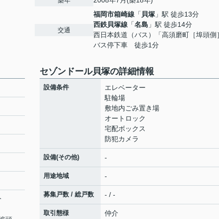
2008年7月(築18年)
築年
福岡市箱崎線
「
貝塚
」駅 徒歩13分
西鉄貝塚線
「
名島
」駅 徒歩14分
交通
西日本鉄道（バス）「高須磨町［埠頭側
バス停下車 徒歩1分
セゾンドール貝塚の詳細情報
設備条件
エレベーター
駐輪場
敷地内ごみ置き場
オートロック
宅配ボックス
防犯カメラ
設備(その他)
-
用途地域
-
募集戸数 / 総戸数
- / -
分
取引態様
仲介