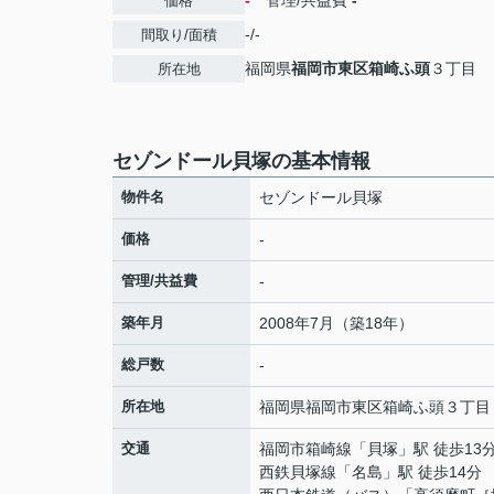
-
管理/共益費
-
価格
-/-
間取り/面積
福岡県
福岡市東区
箱崎ふ頭
３丁目
所在地
セゾンドール貝塚の基本情報
物件名
セゾンドール貝塚
価格
-
管理/共益費
-
築年月
2008年7月（築18年）
総戸数
-
所在地
福岡県
福岡市東区
箱崎ふ頭
３丁目
交通
福岡市箱崎線
「
貝塚
」駅 徒歩13
西鉄貝塚線
「
名島
」駅 徒歩14分