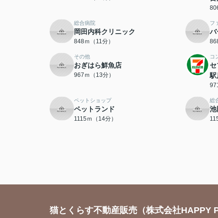
8
総合病院
フ
岡田内科クリニック
バ
848ｍ（11分）
8
その他
コ
おぎはら鮮魚店
セ
967ｍ（13分）
駅
9
ペットショップ
総
ペットランド
池
1115ｍ（14分）
1
猫とくらす不動産販売（株式会社HAPPY P