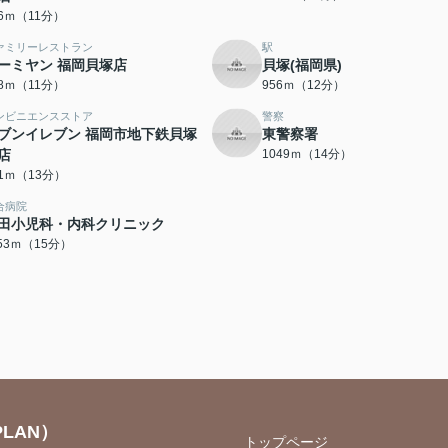
06ｍ（11分）
ァミリーレストラン
駅
ーミヤン 福岡貝塚店
貝塚(福岡県)
68ｍ（11分）
956ｍ（12分）
ンビニエンスストア
警察
ブンイレブン 福岡市地下鉄貝塚
東警察署
店
1049ｍ（14分）
71ｍ（13分）
合病院
田小児科・内科クリニック
153ｍ（15分）
LAN）
トップページ