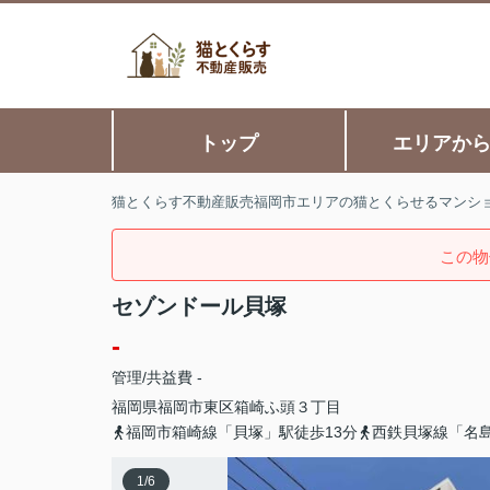
トップ
エリアか
猫とくらす不動産販売福岡市エリアの猫とくらせるマンシ
この物
セゾンドール貝塚
-
管理/共益費 -
福岡県
福岡市東区
箱崎ふ頭
３丁目
福岡市箱崎線「貝塚」駅徒歩13分
西鉄貝塚線「名島
1
/
6