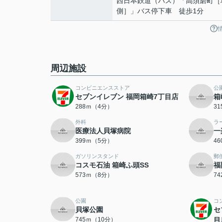
西日本鉄道（バス）「高須磨町［
側］」バス停下車 徒歩1分
周辺施設
コンビニエンスストア
公
セブンイレブン 福岡箱崎7丁目店
箱
288ｍ（4分）
3
外科
ラ
医療法人貝塚病院
一
399ｍ（5分）
4
ガソリンスタンド
郵
コスモ石油 箱崎ふ頭SS
福
573ｍ（8分）
7
公園
コ
貝塚公園
セ
745ｍ（10分）
目