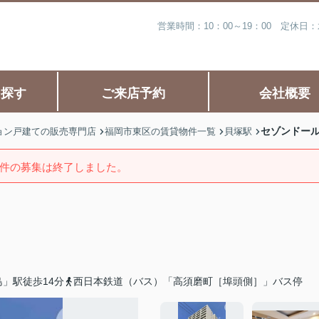
営業時間：10：00～19：00 定休
ら探す
ご来店予約
会社概要
セゾンドー
ョン戸建ての販売専門店
福岡市東区の賃貸物件一覧
貝塚駅
件の募集は終了しました。
」駅徒歩14分
西日本鉄道（バス）「高須磨町［埠頭側］」バス停