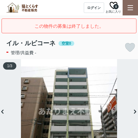
0
ログイン
お気に入り
この物件の募集は終了しました。
イル・ルビコーネ
空室0
-
管理/共益費 -
1
/
3