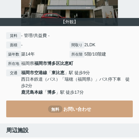
【外観】
- 管理/共益費 -
賃料
-
2LDK
面積
間取り
築14年
5階/10階建
築年数
所在階
福岡県
福岡市博多区
比恵町
所在地
福岡市空港線
「
東比恵
」駅 徒歩9分
交通
西日本鉄道（バス）「瑞穂（福岡県）」バス停下車 徒
歩2分
鹿児島本線
「
博多
」駅 徒歩17分
お問い合わせ
無料
周辺施設