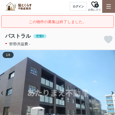
0
ログイン
お気に入り
この物件の募集は終了しました。
パストラル
空室0
-
管理/共益費 -
1
/
4