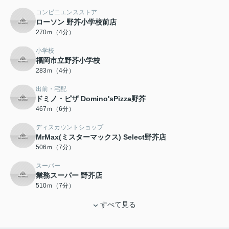
コンビニエンスストア
ローソン 野芥小学校前店
270ｍ（4分）
小学校
福岡市立野芥小学校
283ｍ（4分）
出前・宅配
ドミノ・ピザ Domino'sPizza野芥
467ｍ（6分）
ディスカウントショップ
MrMax(ミスターマックス) Select野芥店
506ｍ（7分）
スーパー
業務スーパー 野芥店
510ｍ（7分）
すべて見る