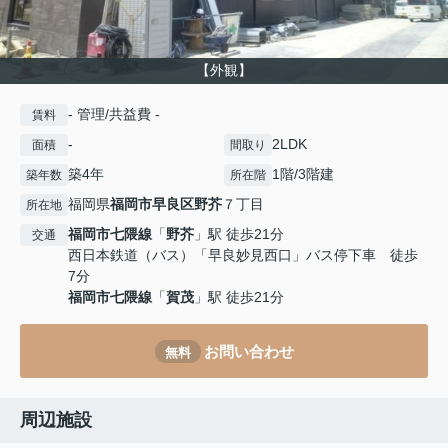
【外観】
- 管理/共益費 -
賃料
-
2LDK
面積
間取り
築4年
1階/3階建
築年数
所在階
福岡県
福岡市早良区
野芥
７丁目
所在地
福岡市七隈線
「
野芥
」駅 徒歩21分
交通
西日本鉄道（バス）「早良妙見西口」バス停下車 徒歩
7分
福岡市七隈線
「
賀茂
」駅 徒歩21分
お問い合わせ
無料
周辺施設