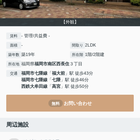
【外観】
- 管理/共益費 -
賃料
-
2LDK
面積
間取り
築19年
1階/2階建
築年数
所在階
福岡県
福岡市南区
西長住
３丁目
所在地
福岡市七隈線
「
福大前
」駅 徒歩43分
交通
福岡市七隈線
「
七隈
」駅 徒歩46分
西鉄大牟田線
「
高宮
」駅 徒歩50分
お問い合わせ
無料
周辺施設