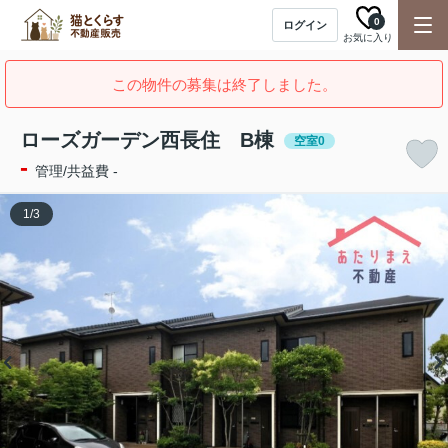
0
ログイン
お気に入り
この物件の募集は終了しました。
ローズガーデン西長住 B棟
空室0
-
管理/共益費 -
1
/
3