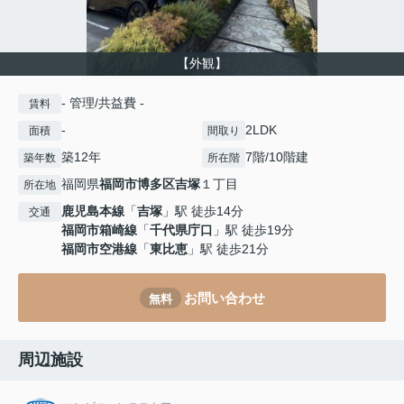
【外観】
- 管理/共益費 -
賃料
-
2LDK
面積
間取り
築12年
7階/10階建
築年数
所在階
福岡県
福岡市博多区
吉塚
１丁目
所在地
鹿児島本線
「
吉塚
」駅 徒歩14分
交通
福岡市箱崎線
「
千代県庁口
」駅 徒歩19分
福岡市空港線
「
東比恵
」駅 徒歩21分
お問い合わせ
無料
周辺施設