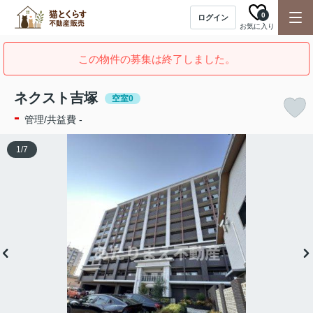
0
ログイン
お気に入り
この物件の募集は終了しました。
ネクスト吉塚
空室0
-
管理/共益費 -
1
/
7