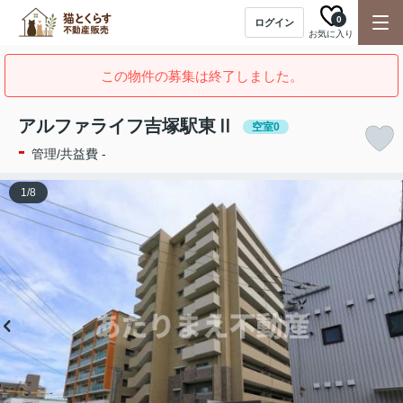
0
ログイン
お気に入り
この物件の募集は終了しました。
アルファライフ吉塚駅東Ⅱ
空室0
-
管理/共益費 -
1
/
8