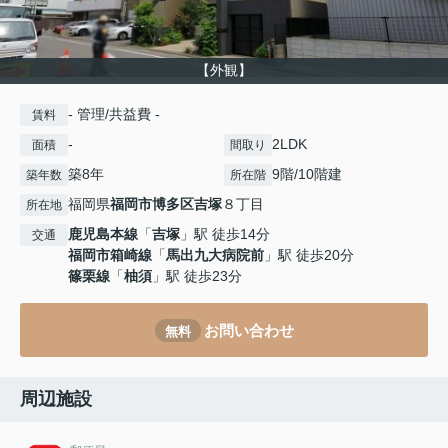
【外観】
- 管理/共益費 -
賃料
-
2LDK
面積
間取り
築8年
9階/10階建
築年数
所在階
福岡県
福岡市博多区
吉塚
８丁目
所在地
鹿児島本線
「
吉塚
」駅 徒歩14分
交通
福岡市箱崎線
「
馬出九大病院前
」駅 徒歩20分
篠栗線
「
柚須
」駅 徒歩23分
お問い合わせ
無料
周辺施設