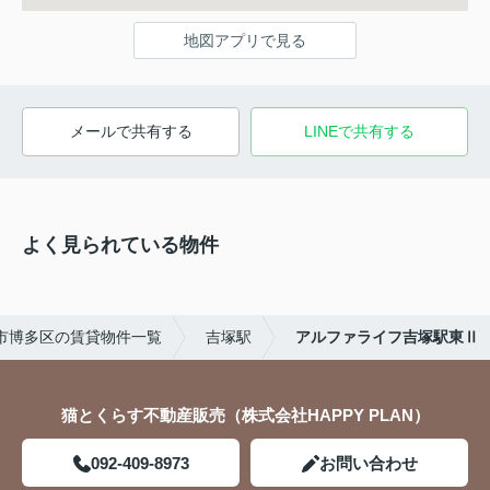
地図アプリで見る
メールで共有する
LINEで共有する
よく見られている物件
市博多区の賃貸物件一覧
吉塚駅
アルファライフ吉塚駅東Ⅱ
猫とくらす不動産販売（株式会社HAPPY PLAN）
092-409-8973
お問い合わせ