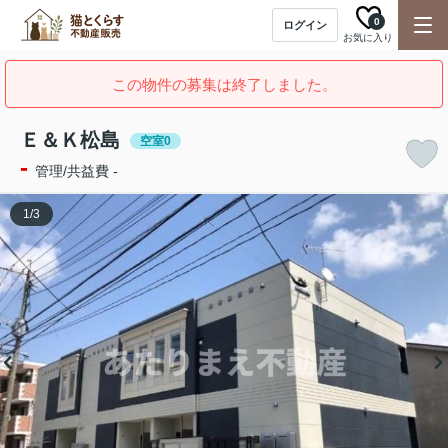
0
ログイン
お気に入り
この物件の募集は終了しました。
Ｅ＆Ｋ松島
空室0
-
管理/共益費 -
1
/
3