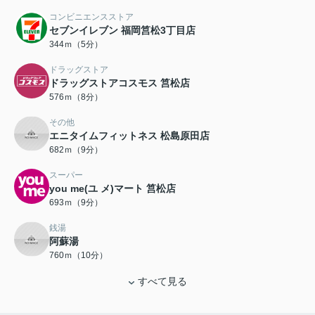
コンビニエンスストア
セブンイレブン 福岡筥松3丁目店
344ｍ（5分）
ドラッグストア
ドラッグストアコスモス 筥松店
576ｍ（8分）
その他
エニタイムフィットネス 松島原田店
682ｍ（9分）
スーパー
you me(ユ メ)マート 筥松店
693ｍ（9分）
銭湯
阿蘇湯
760ｍ（10分）
すべて見る