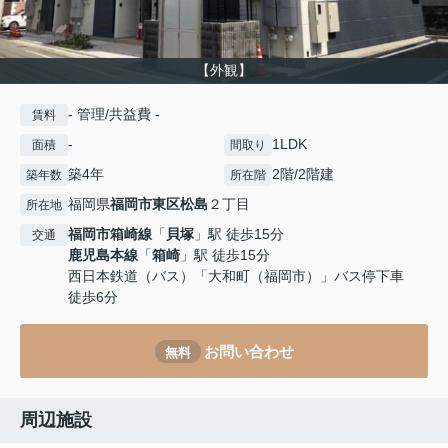
【外観】
- 管理/共益費 -
賃料
-
1LDK
面積
間取り
築4年
2階/2階建
築年数
所在階
福岡県
福岡市東区
松島
２丁目
所在地
福岡市箱崎線
「
貝塚
」駅 徒歩15分
交通
鹿児島本線
「
箱崎
」駅 徒歩15分
西日本鉄道（バス）「大和町（福岡市）」バス停下車
徒歩6分
お問い合わせ
無料
周辺施設