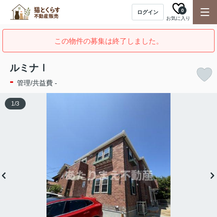
0
ログイン
お気に入り
この物件の募集は終了しました。
ルミナⅠ
-
管理/共益費 -
1
/
3