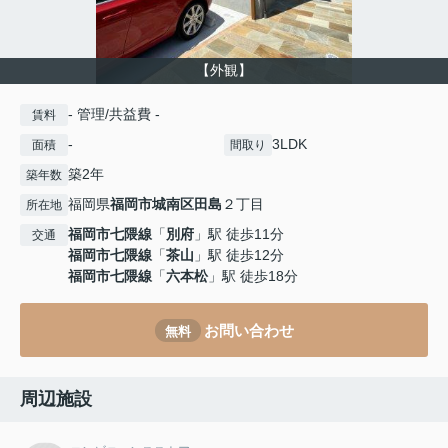
【外観】
- 管理/共益費 -
賃料
-
3LDK
面積
間取り
築2年
築年数
福岡県
福岡市城南区
田島
２丁目
所在地
福岡市七隈線
「
別府
」駅 徒歩11分
交通
福岡市七隈線
「
茶山
」駅 徒歩12分
福岡市七隈線
「
六本松
」駅 徒歩18分
お問い合わせ
無料
周辺施設