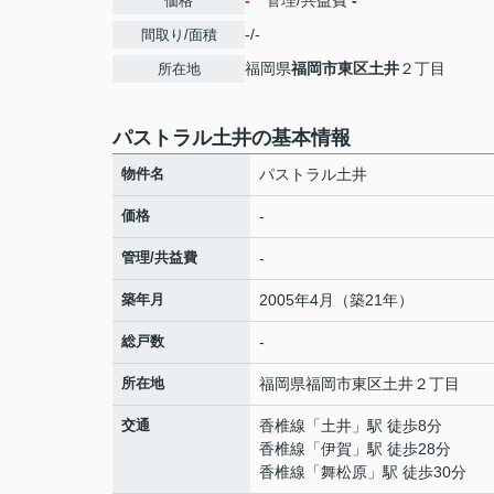
-
管理/共益費
-
価格
-/-
間取り/面積
福岡県
福岡市東区
土井
２丁目
所在地
パストラル土井の基本情報
物件名
パストラル土井
価格
-
管理/共益費
-
築年月
2005年4月（築21年）
総戸数
-
所在地
福岡県
福岡市東区
土井
２丁目
交通
香椎線
「
土井
」駅 徒歩8分
香椎線
「
伊賀
」駅 徒歩28分
香椎線
「
舞松原
」駅 徒歩30分