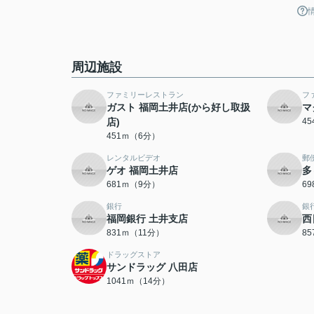
周辺施設
ファミリーレストラン
フ
ガスト 福岡土井店(から好し取扱
マ
店)
4
451ｍ（6分）
レンタルビデオ
郵
ゲオ 福岡土井店
多
681ｍ（9分）
6
銀行
銀
福岡銀行 土井支店
西
831ｍ（11分）
8
ドラッグストア
サンドラッグ 八田店
1041ｍ（14分）