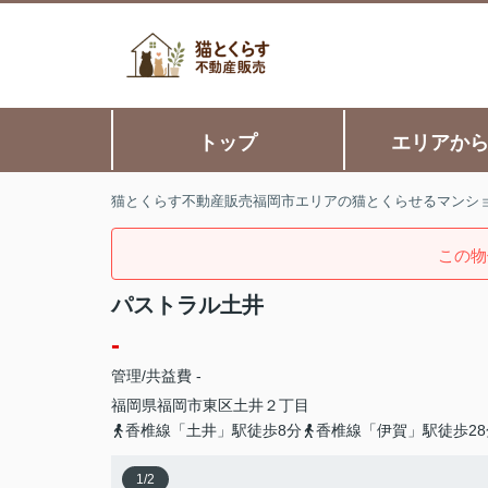
トップ
エリアか
猫とくらす不動産販売福岡市エリアの猫とくらせるマンシ
この物
パストラル土井
-
管理/共益費 -
福岡県
福岡市東区
土井
２丁目
香椎線「土井」駅徒歩8分
香椎線「伊賀」駅徒歩28
1
/
2