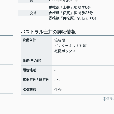
2005年4月(築21年)
築年
香椎線
「
土井
」駅 徒歩8分
香椎線
「
伊賀
」駅 徒歩28分
交通
香椎線
「
舞松原
」駅 徒歩30分
パストラル土井の詳細情報
設備条件
駐輪場
インターネット対応
宅配ボックス
設備(その他)
-
用途地域
-
募集戸数 / 総戸数
- / -
取引態様
仲介
情報