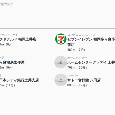
情報の見方
ァーストフード
コンビニエンスストア
クドナルド 福岡土井店
セブンイレブン 福岡多々良
54ｍ（6分）
前店
481ｍ（7分）
便局
ホームセンター
々良簡易郵便局
ホームセンターグッデイ 土
98ｍ（9分）
768ｍ（10分）
行
スーパー
日本シティ銀行土井支店
サトー食鮮館 八田店
57ｍ（11分）
896ｍ（12分）