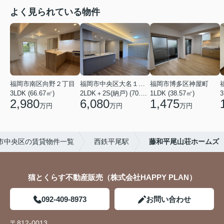
よく見られている物件
福岡市南区向野２丁目
福岡市中央区大名１丁目
福岡市博多区神屋町
3LDK (66.67㎡)
2LDK＋2S(納戸) (70.69㎡)
1LDK (38.57㎡)
3
2,980
6,080
1,475
万円
万円
万円
市中央区の賃貸物件一覧
西鉄平尾駅
藤和平尾山荘ホームズ
猫とくらす不動産販売（株式会社HAPPY PLAN）
092-409-8973
お問い合わせ
〒812-0013