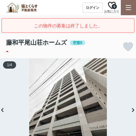
0
ログイン
お気に入り
この物件の募集は終了しました。
藤和平尾山荘ホームズ
空室0
-
1
/
4