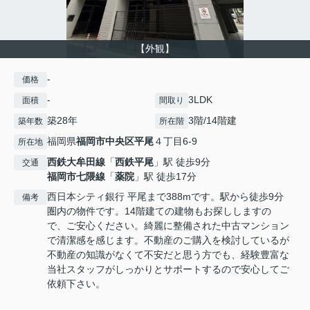
【外観】
-
価格
-
3LDK
面積
間取り
築28年
3階/14階建
築年数
所在階
福岡県
福岡市中央区
平尾
４丁目6-9
所在地
西鉄大牟田線
「
西鉄平尾
」駅 徒歩9分
交通
福岡市七隈線
「
薬院
」駅 徒歩17分
西日本シティ銀行 平尾まで388mです。駅から徒歩9分
備考
圏内の物件です。14階建ての建物もお探ししますの
で、ご安心ください。綺麗に整備された中古マンション
で清潔感を感じます。不動産のご購入を検討しているが
不動産の知識がなくて不安だと思う方でも、経験豊富な
当社スタッフがしっかりとサポートするので安心してご
依頼下さい。