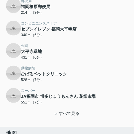
郵便局
福岡檜原郵便局
214ｍ（3分）
コンビニエンスストア
セブンイレブン 福岡大平寺店
340ｍ（5分）
公園
大平寺緑地
431ｍ（6分）
動物病院
ひばるペットクリニック
528ｍ（7分）
スーパー
JA福岡市 博多じょうもんさん 花畑市場
551ｍ（7分）
すべて見る
地図