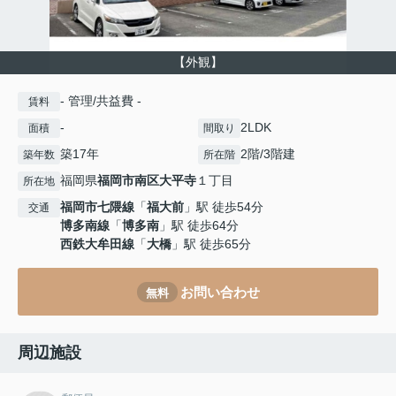
【外観】
- 管理/共益費 -
賃料
-
2LDK
面積
間取り
築17年
2階/3階建
築年数
所在階
福岡県
福岡市南区
大平寺
１丁目
所在地
福岡市七隈線
「
福大前
」駅 徒歩54分
交通
博多南線
「
博多南
」駅 徒歩64分
西鉄大牟田線
「
大橋
」駅 徒歩65分
お問い合わせ
無料
周辺施設