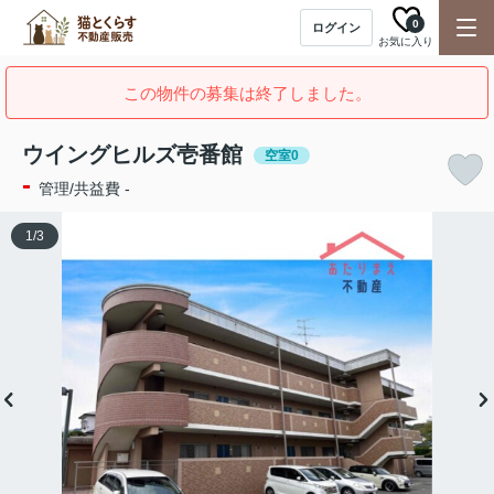
0
ログイン
お気に入り
この物件の募集は終了しました。
ウイングヒルズ壱番館
空室0
-
管理/共益費 -
1
/
3