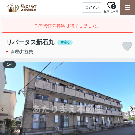
0
ログイン
お気に入り
この物件の募集は終了しました。
リバータス新石丸
空室0
-
管理/共益費 -
1
/
4