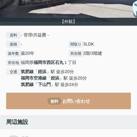
【外観】
- 管理/共益費 -
賃料
-
3LDK
面積
間取り
築20年
2階/3階建
築年数
所在階
福岡県
福岡市西区
石丸
１丁目
所在地
筑肥線
「
姪浜
」駅 徒歩20分
交通
福岡市空港線
「
姪浜
」駅 徒歩20分
筑肥線
「
下山門
」駅 徒歩24分
お問い合わせ
無料
周辺施設